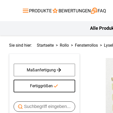
Gardinen
Flächenvor
PRODUKTE
BEWERTUNGEN
FAQ
Gardinenstange
Balkontuch
Fliegengitte
Kissen
Alle Produ
Sie sind hier:
Startseite
Rollo
Fensterrollos
Lysel
Maßanfertigung
Fertiggrößen