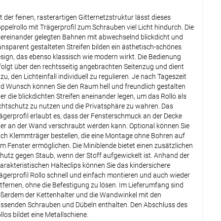
tails
t der feinen, rasterartigen Gitternetzstruktur lässt dieses
ppelrollo mit Trägerprofil zum Schrauben viel Licht hindurch. Die
Weiter
ereinander gelegten Bahnen mit abwechselnd blickdicht und
ansparent gestalteten Streifen bilden ein ästhetisch-schönes
sign, das ebenso klassisch wie modern wirkt. Die Bedienung
folgt über den rechtsseitig angebrachten Seitenzug und dient
zu, den Lichteinfall individuell zu regulieren. Je nach Tageszeit
d Wunsch können Sie den Raum hell und freundlich gestalten
er die blickdichten Streifen aneinander legen, um das Rollo als
chtschutz zu nutzen und die Privatsphäre zu wahren. Das
ägerprofil erlaubt es, dass der Fensterschmuck an der Decke
er an der Wand verschraubt werden kann. Optional können Sie
ch Klemmträger bestellen, die eine Montage ohne Bohren auf
m Fenster ermöglichen. Die Miniblende bietet einen zusätzlichen
hutz gegen Staub, wenn der Stoff aufgewickelt ist. Anhand der
arakteristischen Halteclips können Sie das kindersichere
ägerprofil Rollo schnell und einfach montieren und auch wieder
tfernen, ohne die Befestigung zu lösen. Im Lieferumfang sind
ßerdem der Kettenhalter und die Wandwinkel mit den
ssenden Schrauben und Dübeln enthalten. Den Abschluss des
llos bildet eine Metallschiene.