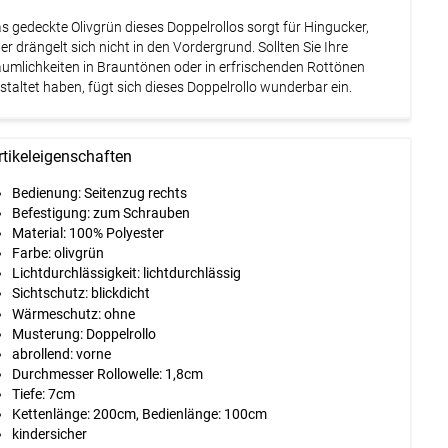
s gedeckte Olivgrün dieses Doppelrollos sorgt für Hingucker,
er drängelt sich nicht in den Vordergrund. Sollten Sie Ihre
umlichkeiten in Brauntönen oder in erfrischenden Rottönen
staltet haben, fügt sich dieses Doppelrollo wunderbar ein.
rtikeleigenschaften
Bedienung
:
Seitenzug rechts
Befestigung:
zum Schrauben
Material:
100% Polyester
Farbe:
olivgrün
Lichtdurchlässigkeit:
lichtdurchlässig
Sichtschutz:
blickdicht
Wärmeschutz: ohne
Musterung:
Doppelrollo
abrollend
:
vorne
Durchmesser Rollowelle:
1,8cm
Tiefe:
7cm
Kettenlänge:
200cm
, Bedienlänge:
100cm
kindersicher