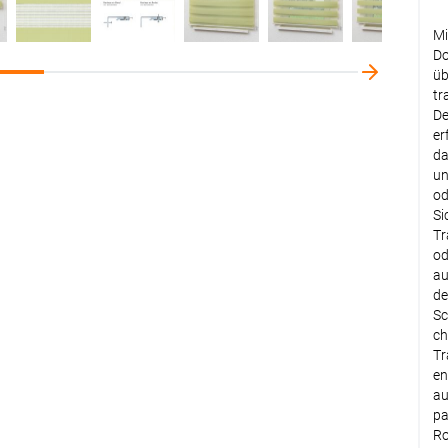
De
Mi
Do
üb
tr
De
er
da
un
od
Si
Tr
od
au
de
Sc
ch
Tr
en
au
pa
Ro