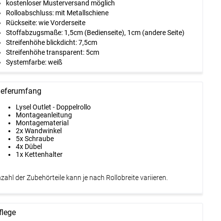
kostenloser Musterversand möglich
Rolloabschluss:
mit Metallschiene
Rückseite:
wie Vorderseite
Stoffabzugsmaße:
1,5cm (Bedienseite), 1cm (andere Seite)
Streifenhöhe blickdicht:
7,5cm
Streifenhöhe transparent:
5cm
Systemfarbe:
weiß
ieferumfang
Lysel Outlet - Doppelrollo
Montageanleitung
Montagematerial
2x Wandwinkel
5x Schraube
4x Dübel
1x Kettenhalter
zahl der Zubehörteile kann je nach Rollobreite variieren.
flege