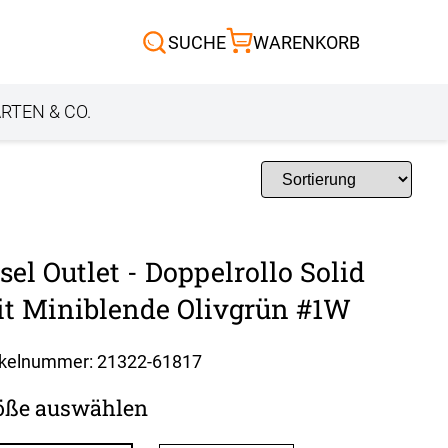
Scheibengardinen
SUCHE
WARENKORB
Sonnensegel
Außenrollo
RTEN & CO.
sel Outlet - Doppelrollo Solid
t Miniblende Olivgrün #1W
ikelnummer: 21322-
61817
öße auswählen