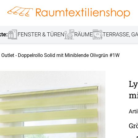
hang
Lamellenvorhang
Jalousie
r
Markisenstoff
Fensterbilder
Tischdecke
Markise
Rollladen
Stoffe
kte:
FENSTER & TÜREN
RÄUME
TERRASSE, GA
 Outlet - Doppelrollo Solid mit Miniblende Olivgrün #1W
Ly
mi
Art
Gr