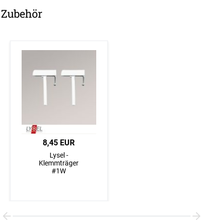
Zubehör
37,45 EUR
8,45 EUR
40,91 EUR
Lysel -
Lysel -
Lysel -
Schiebegardine
Klemmträger
Schiebegardine
Spheres #1W
#1W
Gradient #1W