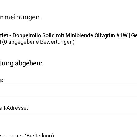
nmeinungen
tlet - Doppelrollo Solid mit Miniblende Olivgrün #1W
| G
| (
0
abgegebene Bewertungen)
tung abgeben:
e:
ail-Adresse:
snummer (Bestellung):