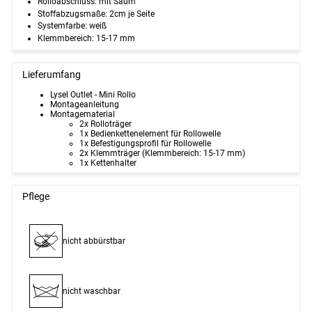
Rolloabschluss:
mit Saum
Stoffabzugsmaße:
2cm je Seite
Systemfarbe:
weiß
Klemmbereich:
15-17 mm
Lieferumfang
Lysel Outlet - Mini Rollo
Montageanleitung
Montagematerial
2x Rolloträger
1x Bedienkettenelement für Rollowelle
1x Befestigungsprofil für Rollowelle
2x Klemmträger (Klemmbereich: 15-17 mm)
1x Kettenhalter
Pflege
nicht abbürstbar
nicht waschbar