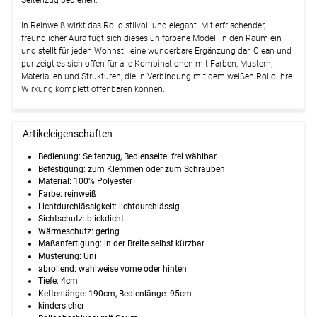
Seitenzug bedienen.
In Reinweiß wirkt das Rollo stilvoll und elegant. Mit erfrischender,
freundlicher Aura fügt sich dieses unifarbene Modell in den Raum ein
und stellt für jeden Wohnstil eine wunderbare Ergänzung dar. Clean und
pur zeigt es sich offen für alle Kombinationen mit Farben, Mustern,
Materialien und Strukturen, die in Verbindung mit dem weißen Rollo ihre
Wirkung komplett offenbaren können.
Artikeleigenschaften
Bedienung
:
Seitenzug, Bedienseite: frei wählbar
Befestigung:
zum Klemmen oder zum Schrauben
Material:
100% Polyester
Farbe:
reinweiß
Lichtdurchlässigkeit:
lichtdurchlässig
Sichtschutz:
blickdicht
Wärmeschutz: gering
Maßanfertigung:
in der Breite selbst kürzbar
Musterung:
Uni
abrollend
:
wahlweise vorne oder hinten
Tiefe:
4cm
Kettenlänge:
190cm
, Bedienlänge:
95cm
kindersicher