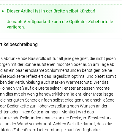
Current
Current
Limit is
Limit is
Lysel - Klemmträger #1W
(+8,45 EUR)
Dieser Artikel ist in der Breite selbst kürzbar!
833 calls
833 calls
tails
per hour.
per hour.
Je nach Verfügbarkeit kann die Optik der Zubehörteile
Lysel Outlet - Ersatzträger für Basisrollo
variieren.
#1W
(+4,00 EUR)
tails
rtikelbeschreibung
Weiter
s abdunkelnde Basisrollo ist für all jene geeignet, die nicht jeden
rgen mit der Sonne aufstehen möchten oder auch am Tage ab
d an ein paar erholsame Schlummerstunden benötigen. Seine
iße Rückseite reflektiert das Tageslicht optimal und bietet somit
ben der Verdunkelung auch starken Wärmeschutz. Wer das
llo nach Maß auf die Breite seiner Fenster anpassen möchte,
nn dies mit ein wenig handwerklichem Talent, einer Metallsäge
d einer guten Schere einfach selbst erledigen und anschließend
gar Bedienkette zur Höhenverstellung nach Wunsch an der
chten oder linken Seite anbringen. Montiert wird das
dunkelnde Rollo, indem man es an der Decke, im Fenstersturz
er an der Wand verschraubt. Achten Sie bitte darauf, dass die
tik des Zubehörs im Lieferumfang je nach Verfügbarkeit