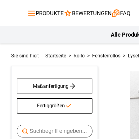
Gardinen
Flächenvor
PRODUKTE
BEWERTUNGEN
FAQ
Gardinenstange
Balkontuch
Fliegengitte
Kissen
Alle Produ
Sie sind hier:
Startseite
Rollo
Fensterrollos
Lyse
Maßanfertigung
Fertiggrößen