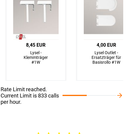
Maße eingeben
8,45 EUR
40,91 EUR
4,00 EUR
Lysel moderner
Lysel -
Lysel -
Lysel Outlet -
Schiebevorhang
Klemmträger
Schiebegardine
Ersatzträger für
#2P
#1W
Lichtspiel #1W
Basisrollo #1W
Rate Limit reached.
Current Limit is 833 calls
per hour.