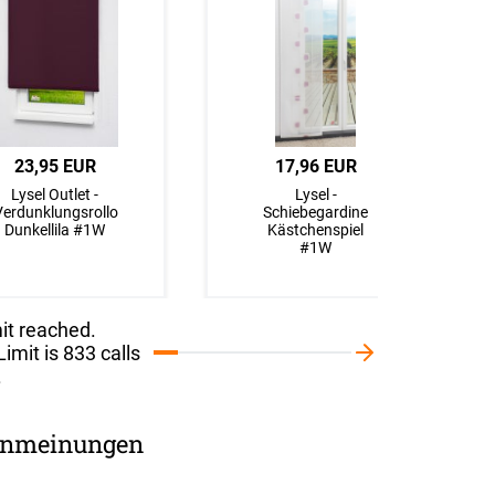
23,95 EUR
17,96 EUR
Lysel Outlet -
Lysel -
Verdunklungsrollo
Schiebegardine
Dunkellila #1W
Kästchenspiel
#1W
it reached.
imit is 833 calls
.
nmeinungen