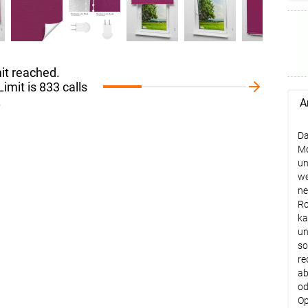
De
it reached.
imit is 833 calls
De
.
A
Da
Mo
un
we
ne
Ro
ka
un
so
re
ab
od
Op