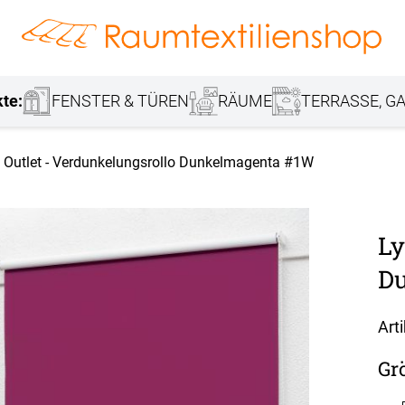
hang
Lamellenvorhang
Jalousie
r
Markisenstoff
Fensterbilder
Tischdecke
Markise
Rollladen
Stoffe
kte:
FENSTER & TÜREN
RÄUME
TERRASSE, GA
l Outlet - Verdunkelungsrollo Dunkelmagenta #1W
Ly
D
Art
Gr