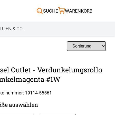
Scheibengardinen
SUCHE
WARENKORB
Sonnensegel
Außenrollo
RTEN & CO.
sel Outlet - Verdunkelungsrollo
unkelmagenta #1W
ikelnummer: 19114-
55561
öße auswählen