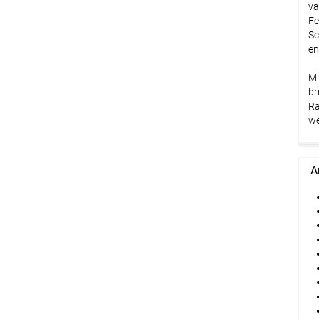
va
Fe
Sc
en
Mi
br
Rä
we
A