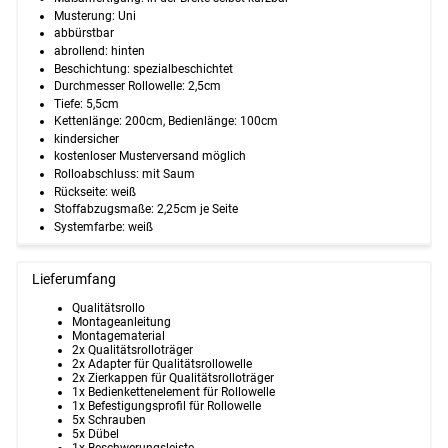
Musterung:
Uni
abbürstbar
abrollend
:
hinten
Beschichtung:
spezialbeschichtet
Durchmesser Rollowelle:
2,5cm
Tiefe:
5,5cm
Kettenlänge:
200cm
, Bedienlänge:
100cm
kindersicher
kostenloser Musterversand möglich
Rolloabschluss:
mit Saum
Rückseite:
weiß
Stoffabzugsmaße:
2,25cm je Seite
Systemfarbe:
weiß
Lieferumfang
Qualitätsrollo
Montageanleitung
Montagematerial
2x Qualitätsrolloträger
2x Adapter für Qualitätsrollowelle
2x Zierkappen für Qualitätsrolloträger
1x Bedienkettenelement für Rollowelle
1x Befestigungsprofil für Rollowelle
5x Schrauben
5x Dübel
1x Beschwerungsleiste