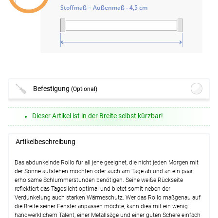
Stoffmaß = Außenmaß - 4,5 cm
Befestigung
(Optional)
Lysel - Klemmträger #1W
(+8,45 EUR)
Dieser Artikel ist in der Breite selbst kürzbar!
Details
Artikelbeschreibung
Weiter
Das abdunkelnde Rollo für all jene geeignet, die nicht jeden Morgen mit
der Sonne aufstehen möchten oder auch am Tage ab und an ein paar
erholsame Schlummerstunden benötigen. Seine weiße Rückseite
reflektiert das Tageslicht optimal und bietet somit neben der
Verdunkelung auch starken Wärmeschutz. Wer das Rollo maßgenau auf
die Breite seiner Fenster anpassen möchte, kann dies mit ein wenig
handwerklichem Talent, einer Metallsäge und einer guten Schere einfach