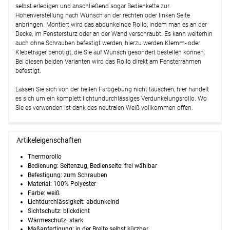
selbst erledigen und anschließend sogar Bedienkette zur
Höhenverstellung nach Wunsch an der rechten oder linken Seite
anbringen. Montiert wird das abdunkelnde Rollo, indem man es an der
Decke, im Fenstersturz oder an der Wand verschraubt. Es kann weiterhin
auch ohne Schrauben befestigt werden, hierzu werden Klemm- oder
Klebeträger benötigt, die Sie auf Wunsch gesondert bestellen können.
Bei diesen beiden Varianten wird das Rollo direkt am Fensterrahmen
befestigt.
Lassen Sie sich von der hellen Farbgebung nicht täuschen, hier handelt
es sich um ein komplett lichtundurchlässiges Verdunkelungsrollo. Wo
Sie es verwenden ist dank des neutralen Weiß vollkommen offen.
Artikeleigenschaften
Thermorollo
Bedienung
:
Seitenzug, Bedienseite: frei wählbar
Befestigung:
zum Schrauben
Material:
100% Polyester
Farbe:
weiß
Lichtdurchlässigkeit:
abdunkelnd
Sichtschutz:
blickdicht
Wärmeschutz: stark
Maßanfertigung:
in der Breite selbst kürzbar