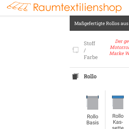
r
Markisenstoff
Fensterbilder
Tischdecke
Markise
Rollladen
Stoffe
kte:
FENSTER & TÜREN
RÄUME
TERRASSE, GA
Maßgefertigte Rollos aus
Der ge
Stoff
Motor­rol
/
Marke
W
Farbe
Rollo
Rollo
Rollo
Kas­
Basis
sette