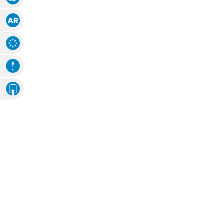
Augmented Reality
Explosions-Zeichnung
Animation
Eigenes Ambiente
Foto hochladen