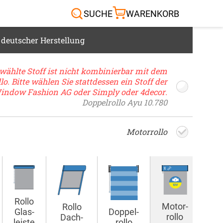
Sonnensegel
Außenrollo
RTEN & CO.
SUCHE
WARENKORB
 deutscher Herstellung
wählte Stoff ist nicht kombinierbar mit dem
lo. Bitte wählen Sie stattdessen ein Stoff der
indow Fashion AG
oder
Simply
oder
4decor
.
Doppelrollo Ayu 10.780
Motor­rollo
Rollo
Motor­
Rollo
Doppel­
Glas­
rollo
Dach­
rollo
leiste