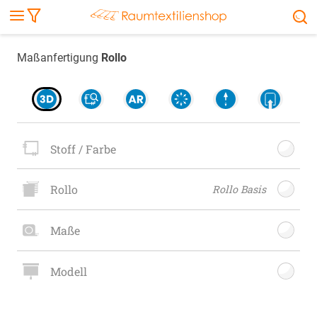
Markise
Außenrollo
Stoffe
Sonnensegel
FENSTER & TÜREN
RÄUME
TERRASSE, GARTEN & CO.
Maßanfertigung
Rollo
Stoff / Farbe
Rollo
Rollo Basis
Maße
Modell