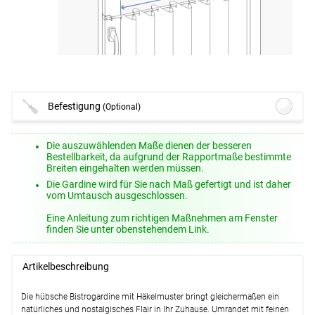
Befestigung
(Optional)
Lysel - Klemmstange Easy #1W
(ab
Die auszuwählenden Maße dienen der besseren
+10,95 EUR)
Bestellbarkeit, da aufgrund der Rapportmaße bestimmte
Breiten eingehalten werden müssen.
Optionen verfügbar, bitte konfigurieren.
Die Gardine wird für Sie nach Maß gefertigt und ist daher
Lysel - Spannvitrage zum Klemmen
vom Umtausch ausgeschlossen.
#1W
(ab +30,45 EUR)
Eine Anleitung zum richtigen Maßnehmen am Fenster
Optionen verfügbar, bitte konfigurieren.
finden Sie unter obenstehendem Link.
Lysel - SET Klemmstangen Smart #1W
(ab +15,95 EUR)
Artikelbeschreibung
Optionen verfügbar, bitte konfigurieren.
Lysel - Klemmstange Light #1W
(ab
Die hübsche Bistrogardine mit Häkelmuster bringt gleichermaßen ein
+12,95 EUR)
natürliches und nostalgisches Flair in Ihr Zuhause. Umrandet mit feinen