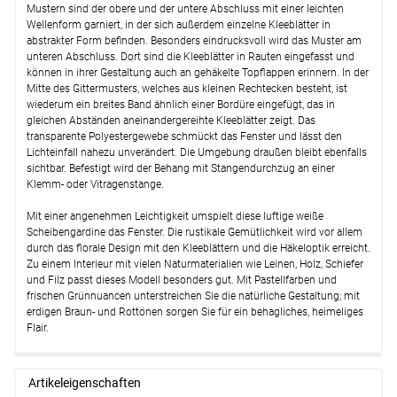
Mustern sind der obere und der untere Abschluss mit einer leichten
Optionen verfügbar, bitte konfigurieren.
Wellenform garniert, in der sich außerdem einzelne Kleeblätter in
Lysel - Vitragenstange Kugel #1W
(ab
abstrakter Form befinden. Besonders eindrucksvoll wird das Muster am
+11,95 EUR)
unteren Abschluss. Dort sind die Kleeblätter in Rauten eingefasst und
können in ihrer Gestaltung auch an gehäkelte Topflappen erinnern. In der
Optionen verfügbar, bitte konfigurieren.
Mitte des Gittermusters, welches aus kleinen Rechtecken besteht, ist
wiederum ein breites Band ähnlich einer Bordüre eingefügt, das in
Weiter
gleichen Abständen aneinandergereihte Kleeblätter zeigt. Das
transparente Polyestergewebe schmückt das Fenster und lässt den
Lichteinfall nahezu unverändert. Die Umgebung draußen bleibt ebenfalls
sichtbar. Befestigt wird der Behang mit Stangendurchzug an einer
Klemm- oder Vitragenstange.
Mit einer angenehmen Leichtigkeit umspielt diese luftige weiße
Scheibengardine das Fenster. Die rustikale Gemütlichkeit wird vor allem
durch das florale Design mit den Kleeblättern und die Häkeloptik erreicht.
Zu einem Interieur mit vielen Naturmaterialien wie Leinen, Holz, Schiefer
und Filz passt dieses Modell besonders gut. Mit Pastellfarben und
frischen Grünnuancen unterstreichen Sie die natürliche Gestaltung; mit
erdigen Braun- und Rottönen sorgen Sie für ein behagliches, heimeliges
Flair.
Artikeleigenschaften