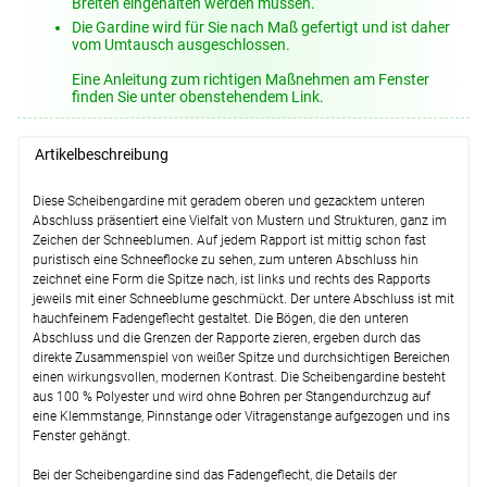
Breiten eingehalten werden müssen.
Optionen verfügbar, bitte konfigurieren.
Die Gardine wird für Sie nach Maß gefertigt und ist daher
Lysel - Spannvitrage zum Klemmen
vom Umtausch ausgeschlossen.
#1W
(ab +30,45 EUR)
Eine Anleitung zum richtigen Maßnehmen am Fenster
Optionen verfügbar, bitte konfigurieren.
finden Sie unter obenstehendem Link.
Lysel - SET Klemmstangen Smart #1W
(ab +15,95 EUR)
Artikelbeschreibung
Optionen verfügbar, bitte konfigurieren.
Lysel - Klemmstange Light #1W
(ab
Diese Scheibengardine mit geradem oberen und gezacktem unteren
+12,95 EUR)
Abschluss präsentiert eine Vielfalt von Mustern und Strukturen, ganz im
Zeichen der Schneeblumen. Auf jedem Rapport ist mittig schon fast
Optionen verfügbar, bitte konfigurieren.
puristisch eine Schneeflocke zu sehen, zum unteren Abschluss hin
Lysel - Vitragenstange Kugel #1W
(ab
zeichnet eine Form die Spitze nach, ist links und rechts des Rapports
+11,95 EUR)
jeweils mit einer Schneeblume geschmückt. Der untere Abschluss ist mit
hauchfeinem Fadengeflecht gestaltet. Die Bögen, die den unteren
Optionen verfügbar, bitte konfigurieren.
Abschluss und die Grenzen der Rapporte zieren, ergeben durch das
direkte Zusammenspiel von weißer Spitze und durchsichtigen Bereichen
Weiter
einen wirkungsvollen, modernen Kontrast. Die Scheibengardine besteht
aus 100 % Polyester und wird ohne Bohren per Stangendurchzug auf
eine Klemmstange, Pinnstange oder Vitragenstange aufgezogen und ins
Fenster gehängt.
Bei der Scheibengardine sind das Fadengeflecht, die Details der