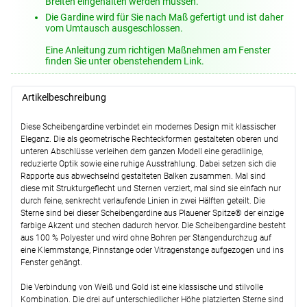
Breiten eingehalten werden müssen.
Optionen verfügbar, bitte konfigurieren.
Die Gardine wird für Sie nach Maß gefertigt und ist daher
Lysel - Spannvitrage zum Klemmen
vom Umtausch ausgeschlossen.
#1W
(ab +30,45 EUR)
Eine Anleitung zum richtigen Maßnehmen am Fenster
Optionen verfügbar, bitte konfigurieren.
finden Sie unter obenstehendem Link.
Lysel - SET Klemmstangen Smart #1W
(ab +15,95 EUR)
Artikelbeschreibung
Optionen verfügbar, bitte konfigurieren.
Lysel - Klemmstange Light #1W
(ab
Diese Scheibengardine verbindet ein modernes Design mit klassischer
+12,95 EUR)
Eleganz. Die als geometrische Rechteckformen gestalteten oberen und
unteren Abschlüsse verleihen dem ganzen Modell eine geradlinige,
Optionen verfügbar, bitte konfigurieren.
reduzierte Optik sowie eine ruhige Ausstrahlung. Dabei setzen sich die
Lysel - Vitragenstange Kugel #1W
(ab
Rapporte aus abwechselnd gestalteten Balken zusammen. Mal sind
+11,95 EUR)
diese mit Strukturgeflecht und Sternen verziert, mal sind sie einfach nur
durch feine, senkrecht verlaufende Linien in zwei Hälften geteilt. Die
Optionen verfügbar, bitte konfigurieren.
Sterne sind bei dieser Scheibengardine aus Plauener Spitze® der einzige
farbige Akzent und stechen dadurch hervor. Die Scheibengardine besteht
Weiter
aus 100 % Polyester und wird ohne Bohren per Stangendurchzug auf
eine Klemmstange, Pinnstange oder Vitragenstange aufgezogen und ins
Fenster gehängt.
Die Verbindung von Weiß und Gold ist eine klassische und stilvolle
Kombination. Die drei auf unterschiedlicher Höhe platzierten Sterne sind