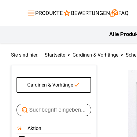
Gardinen
Flächenvor
PRODUKTE
BEWERTUNGEN
FAQ
Gardinenstange
Balkontuch
Fliegengitte
Kissen
Alle Produ
Sie sind hier:
Startseite
Gardinen & Vorhänge
Sche
Gardinen & Vorhänge
Aktion