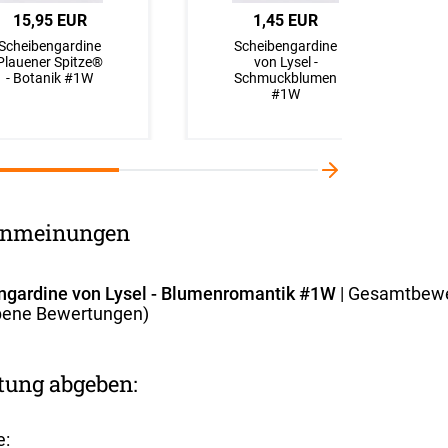
15,95 EUR
1,45 EUR
Scheibengardine
Scheibengardine
Plauener Spitze®
von Lysel -
- Botanik #1W
Schmuckblumen
#1W
nmeinungen
ngardine von Lysel - Blumenromantik #1W
| Gesamtbew
ene Bewertungen)
tung abgeben:
e: