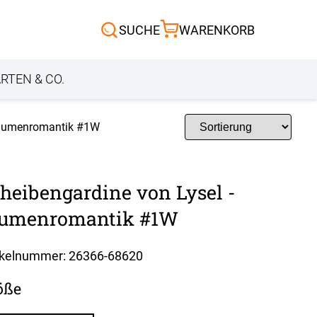
Scheibengardinen
SUCHE
WARENKORB
Sonnensegel
Außenrollo
RTEN & CO.
 Blumenromantik #1W
heibengardine von Lysel -
lumenromantik #1W
ikelnummer: 26366-
68620
öße