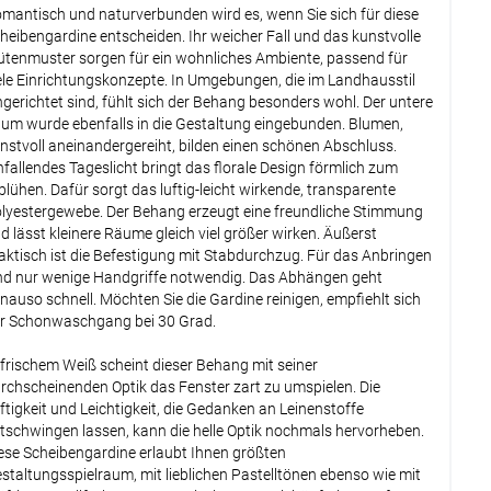
tionen verfügbar, bitte konfigurieren.
mantisch und naturverbunden wird es, wenn Sie sich für diese
Lysel - Spannvitrage zum Klemmen #1W
heibengardine entscheiden. Ihr weicher Fall und das kunstvolle
(ab +30,45 EUR)
ütenmuster sorgen für ein wohnliches Ambiente, passend für
ele Einrichtungskonzepte. In Umgebungen, die im Landhausstil
tionen verfügbar, bitte konfigurieren.
ngerichtet sind, fühlt sich der Behang besonders wohl. Der untere
Lysel - SET Klemmstangen Smart #1W
um wurde ebenfalls in die Gestaltung eingebunden. Blumen,
(ab +15,95 EUR)
nstvoll aneinandergereiht, bilden einen schönen Abschluss.
nfallendes Tageslicht bringt das florale Design förmlich zum
tionen verfügbar, bitte konfigurieren.
blühen. Dafür sorgt das luftig-leicht wirkende, transparente
Lysel - Klemmstange Light #1W
(ab
lyestergewebe. Der Behang erzeugt eine freundliche Stimmung
+12,95 EUR)
d lässt kleinere Räume gleich viel größer wirken. Äußerst
aktisch ist die Befestigung mit Stabdurchzug. Für das Anbringen
tionen verfügbar, bitte konfigurieren.
nd nur wenige Handgriffe notwendig. Das Abhängen geht
Lysel - Vitragenstange Kugel #1W
(ab
nauso schnell. Möchten Sie die Gardine reinigen, empfiehlt sich
+11,95 EUR)
r Schonwaschgang bei 30 Grad.
tionen verfügbar, bitte konfigurieren.
 frischem Weiß scheint dieser Behang mit seiner
rchscheinenden Optik das Fenster zart zu umspielen. Die
Weiter
ftigkeit und Leichtigkeit, die Gedanken an Leinenstoffe
tschwingen lassen, kann die helle Optik nochmals hervorheben.
ese Scheibengardine erlaubt Ihnen größten
staltungsspielraum, mit lieblichen Pastelltönen ebenso wie mit