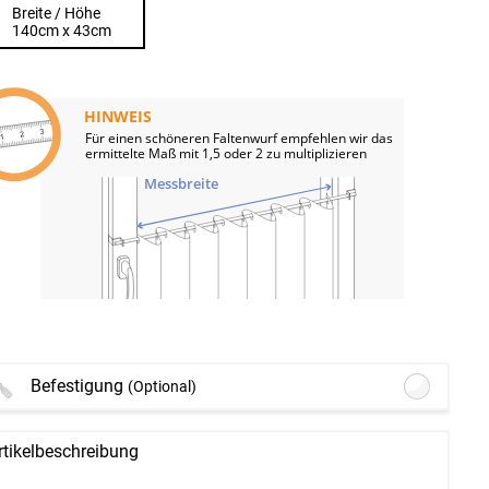
Breite / Höhe
140cm x 43cm
HINWEIS
Für einen schöneren Faltenwurf empfehlen wir das
ermittelte Maß mit 1,5 oder 2 zu multiplizieren
Messbreite
Befestigung
(Optional)
Lysel - Klemmstange Easy #1W
(ab
rtikelbeschreibung
+10,95 EUR)