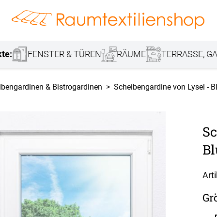
hang
Lamellenvorhang
Jalousie
r
Markisenstoff
Fensterbilder
Tischdecke
Markise
Rollladen
Stoffe
kte:
FENSTER & TÜREN
RÄUME
TERRASSE, GA
ibengardinen & Bistrogardinen
Scheibengardine von Lysel -
Sc
B
Art
Gr