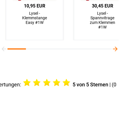
10,95 EUR
30,45 EUR
Lysel -
Lysel -
Klemmstange
Spannvitrage
Easy #1W
zum Klemmen
#1W
ertungen:
5
von 5 Sternen
| (
0