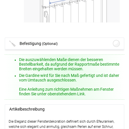
Befestigung
(Optional)
Lysel - Spannvitrage zum Klemmen
Die auszuwählenden Maße dienen der besseren
#1W
(ab +30,45 EUR)
Bestellbarkeit, da aufgrund der Rapportmaße bestimmte
Breiten eingehalten werden müssen.
Optionen verfügbar, bitte konfigurieren.
Die Gardine wird für Sie nach Maß gefertigt und ist daher
Lysel - Klemmstange Light #1W
(ab
vom Umtausch ausgeschlossen.
+12,95 EUR)
Eine Anleitung zum richtigen Maßnehmen am Fenster
Optionen verfügbar, bitte konfigurieren.
finden Sie unter obenstehendem Link.
Lysel - Klemmstange Easy #1W
(ab
+10,95 EUR)
Artikelbeschreibung
Optionen verfügbar, bitte konfigurieren.
Lysel - SET Klemmstangen Smart #1W
Die Eleganz dieser Fensterdekoration definiert sich durch Efeuranken,
(ab +17,95 EUR)
welche sich elegant und anmutig, gleichsam Perlen auf einer Schnur,