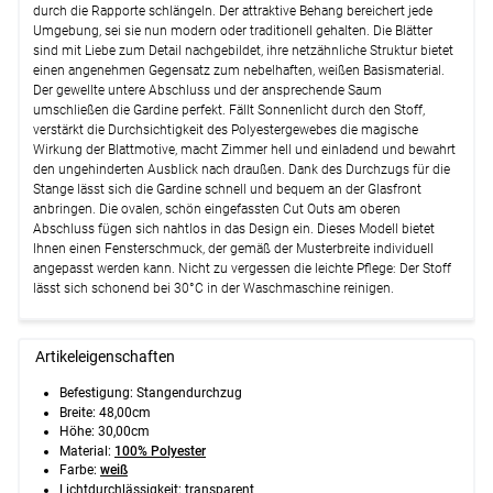
durch die Rapporte schlängeln. Der attraktive Behang bereichert jede
Optionen verfügbar, bitte konfigurieren.
Umgebung, sei sie nun modern oder traditionell gehalten. Die Blätter
sind mit Liebe zum Detail nachgebildet, ihre netzähnliche Struktur bietet
Weiter
einen angenehmen Gegensatz zum nebelhaften, weißen Basismaterial.
Der gewellte untere Abschluss und der ansprechende Saum
umschließen die Gardine perfekt. Fällt Sonnenlicht durch den Stoff,
verstärkt die Durchsichtigkeit des Polyestergewebes die magische
Wirkung der Blattmotive, macht Zimmer hell und einladend und bewahrt
den ungehinderten Ausblick nach draußen. Dank des Durchzugs für die
Stange lässt sich die Gardine schnell und bequem an der Glasfront
anbringen. Die ovalen, schön eingefassten Cut Outs am oberen
Abschluss fügen sich nahtlos in das Design ein. Dieses Modell bietet
Ihnen einen Fensterschmuck, der gemäß der Musterbreite individuell
angepasst werden kann. Nicht zu vergessen die leichte Pflege: Der Stoff
lässt sich schonend bei 30°C in der Waschmaschine reinigen.
Artikeleigenschaften
Befestigung: Stangendurchzug
Breite: 48,00cm
Höhe: 30,00cm
Material:
100% Polyester
Farbe:
weiß
Lichtdurchlässigkeit: transparent