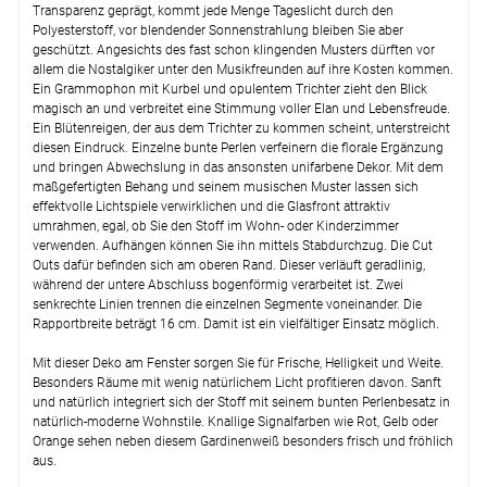
Transparenz geprägt, kommt jede Menge Tageslicht durch den
Optionen verfügbar, bitte konfigurieren.
Polyesterstoff, vor blendender Sonnenstrahlung bleiben Sie aber
Lysel - Vitragenstange Kugel #1W
(ab
geschützt. Angesichts des fast schon klingenden Musters dürften vor
+11,95 EUR)
allem die Nostalgiker unter den Musikfreunden auf ihre Kosten kommen.
Ein Grammophon mit Kurbel und opulentem Trichter zieht den Blick
Optionen verfügbar, bitte konfigurieren.
magisch an und verbreitet eine Stimmung voller Elan und Lebensfreude.
Ein Blütenreigen, der aus dem Trichter zu kommen scheint, unterstreicht
Weiter
diesen Eindruck. Einzelne bunte Perlen verfeinern die florale Ergänzung
und bringen Abwechslung in das ansonsten unifarbene Dekor. Mit dem
maßgefertigten Behang und seinem musischen Muster lassen sich
effektvolle Lichtspiele verwirklichen und die Glasfront attraktiv
umrahmen, egal, ob Sie den Stoff im Wohn- oder Kinderzimmer
verwenden. Aufhängen können Sie ihn mittels Stabdurchzug. Die Cut
Outs dafür befinden sich am oberen Rand. Dieser verläuft geradlinig,
während der untere Abschluss bogenförmig verarbeitet ist. Zwei
senkrechte Linien trennen die einzelnen Segmente voneinander. Die
Rapportbreite beträgt 16 cm. Damit ist ein vielfältiger Einsatz möglich.
Mit dieser Deko am Fenster sorgen Sie für Frische, Helligkeit und Weite.
Besonders Räume mit wenig natürlichem Licht profitieren davon. Sanft
und natürlich integriert sich der Stoff mit seinem bunten Perlenbesatz in
natürlich-moderne Wohnstile. Knallige Signalfarben wie Rot, Gelb oder
Orange sehen neben diesem Gardinenweiß besonders frisch und fröhlich
aus.