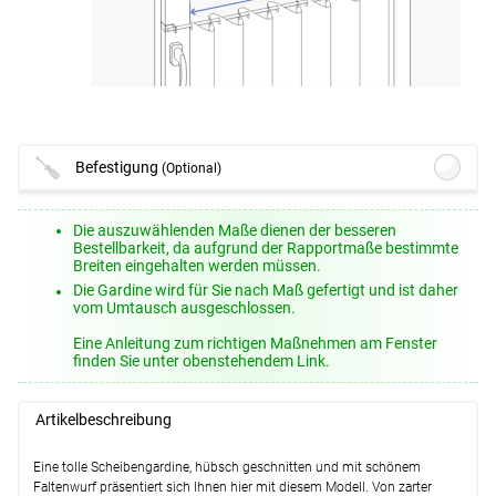
Befestigung
(Optional)
Lysel - Klemmstange Easy #1W
(ab
Die auszuwählenden Maße dienen der besseren
+10,95 EUR)
Bestellbarkeit, da aufgrund der Rapportmaße bestimmte
Breiten eingehalten werden müssen.
Optionen verfügbar, bitte konfigurieren.
Die Gardine wird für Sie nach Maß gefertigt und ist daher
Lysel - Spannvitrage zum Klemmen
vom Umtausch ausgeschlossen.
#1W
(ab +30,45 EUR)
Eine Anleitung zum richtigen Maßnehmen am Fenster
Optionen verfügbar, bitte konfigurieren.
finden Sie unter obenstehendem Link.
Lysel - SET Klemmstangen Smart #1W
(ab +15,95 EUR)
Artikelbeschreibung
Optionen verfügbar, bitte konfigurieren.
Lysel - Klemmstange Light #1W
(ab
Eine tolle Scheibengardine, hübsch geschnitten und mit schönem
+12,95 EUR)
Faltenwurf präsentiert sich Ihnen hier mit diesem Modell. Von zarter