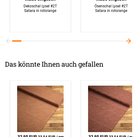
Dekoschal Lysel #2T
Ösenschal Lysel #2T
Satara in rotorange
Satara in rotorange
Das könnte Ihnen auch gefallen
32,95 EUR
32,95 EUR
23,54 EUR / qm
23,54 EUR / qm