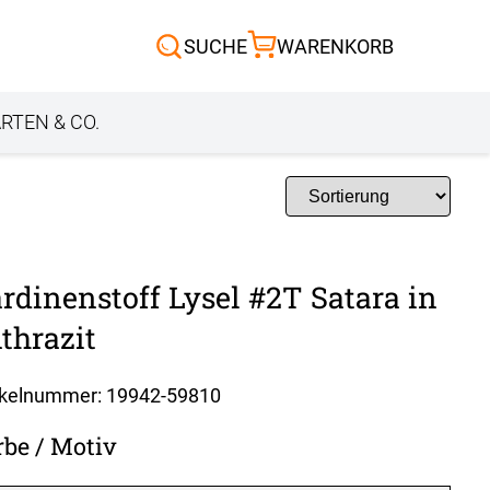
Scheibengardinen
SUCHE
WARENKORB
Sonnensegel
Außenrollo
RTEN & CO.
rdinenstoff Lysel #2T Satara in
thrazit
ikelnummer: 19942-
59810
rbe / Motiv