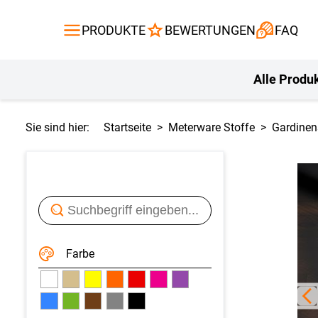
Gardinen
Flächenvor
PRODUKTE
BEWERTUNGEN
FAQ
Gardinenstange
Balkontuch
Fliegengitte
Kissen
Alle Produ
Sie sind hier:
Startseite
Meterware Stoffe
Gardinen
Farbe