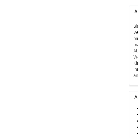
A
Si
Ve
mi
ma
Ab
Wo
Ki
Ih
am
A