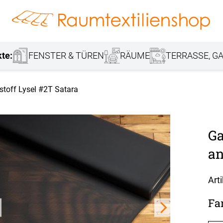
hang
Lamellenvorhang
Jalousie
r
Markisenstoff
Fensterbilder
Tischdecke
Markise
Rollladen
Stoffe
kte:
FENSTER & TÜREN
RÄUME
TERRASSE, GA
stoff Lysel #2T Satara
Ga
an
Art
Fa