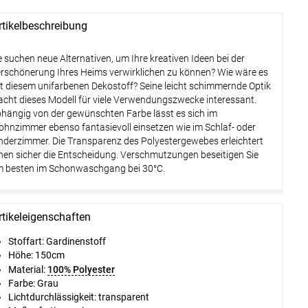
rtikelbeschreibung
e suchen neue Alternativen, um Ihre kreativen Ideen bei der
rschönerung Ihres Heims verwirklichen zu können? Wie wäre es
t diesem unifarbenen Dekostoff? Seine leicht schimmernde Optik
cht dieses Modell für viele Verwendungszwecke interessant.
hängig von der gewünschten Farbe lässt es sich im
hnzimmer ebenso fantasievoll einsetzen wie im Schlaf- oder
nderzimmer. Die Transparenz des Polyestergewebes erleichtert
nen sicher die Entscheidung. Verschmutzungen beseitigen Sie
 besten im Schonwaschgang bei 30°C.
rtikeleigenschaften
Stoffart: Gardinenstoff
Höhe:
150cm
Material:
100% Polyester
Farbe: Grau
Lichtdurchlässigkeit: transparent