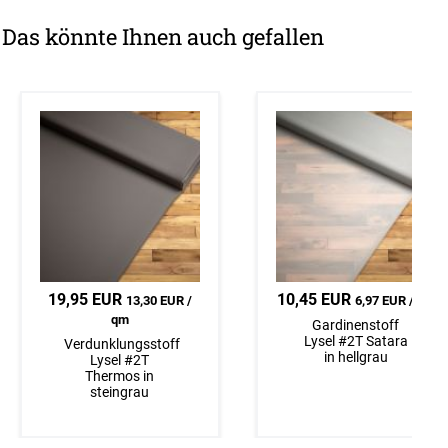
Das könnte Ihnen auch gefallen
Maße eingeben
19,95 EUR
Maße eingeben
10,45 EUR
13,30 EUR /
6,97 EUR / qm
qm
Schlaufenschal
Raffrollo smart
Gardinenstoff
Lysel #2T Satara
Lysel #3J Satara
Lysel #2T Satara
Verdunklungsstoff
in anthrazit
in anthrazit
in hellgrau
Lysel #2T
Thermos in
steingrau