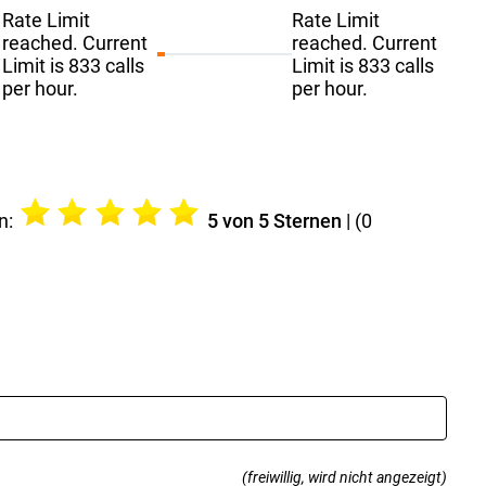
Rate Limit
Rate Limit
reached. Current
reached. Current
Limit is 833 calls
Limit is 833 calls
per hour.
per hour.
n:
5
von 5 Sternen
| (
0
(freiwillig, wird nicht angezeigt)