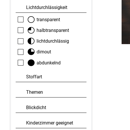
Licht­durchlässigkeit
transparent
halbtransparent
lichtdurchlässig
dimout
abdunkelnd
Stoffart
Themen
Blickdicht
Kinderzimmer geeignet