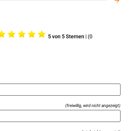
5
von 5 Sternen
| (
0
(freiwillig, wird nicht angezeigt)