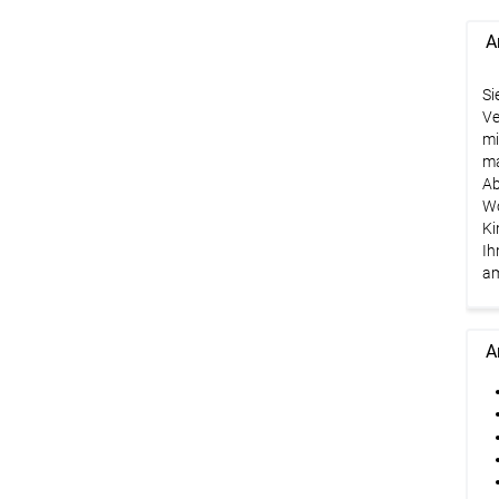
A
Si
Ve
mi
ma
Ab
Wo
Ki
Ih
am
A