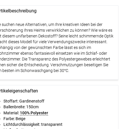
rtikelbeschreibung
e suchen neue Alternativen, um Ihre kreativen Ideen bei der
rschönerung Ihres Heims verwirklichen zu können? Wie wäre es
t diesem unifarbenen Dekostoff? Seine leicht schimmernde Optik
cht dieses Modell für viele Verwendungszwecke interessant.
hängig von der gewünschten Farbe lässt es sich im
hnzimmer ebenso fantasievoll einsetzen wie im Schlaf- oder
nderzimmer. Die Transparenz des Polyestergewebes erleichtert
nen sicher die Entscheidung. Verschmutzungen beseitigen Sie
 besten im Schonwaschgang bei 30°C.
rtikeleigenschaften
Stoffart: Gardinenstoff
Ballenbreite:
150cm
Material:
100% Polyester
Farbe: Beige
Lichtdurchlässigkeit: transparent