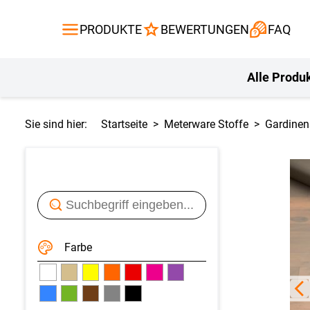
Gardinen
Flächenvor
PRODUKTE
BEWERTUNGEN
FAQ
Gardinenstange
Balkontuch
Fliegengitte
Kissen
Alle Produ
Sie sind hier:
Startseite
Meterware Stoffe
Gardinen
Farbe