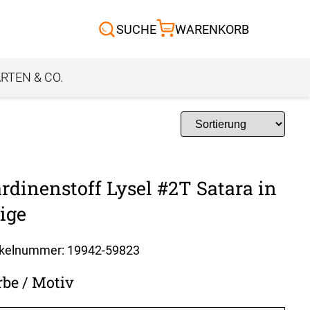
Scheibengardinen
SUCHE
WARENKORB
Sonnensegel
Außenrollo
RTEN & CO.
rdinenstoff Lysel #2T Satara in
ige
ikelnummer: 19942-
59823
rbe / Motiv