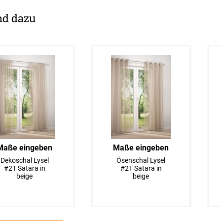
nd dazu
Maße eingeben
Maße eingeben
Dekoschal Lysel
Ösenschal Lysel
#2T Satara in
#2T Satara in
beige
beige