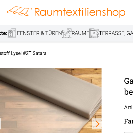
hang
Lamellenvorhang
Jalousie
r
Markisenstoff
Fensterbilder
Tischdecke
Markise
Rollladen
Stoffe
kte:
FENSTER & TÜREN
RÄUME
TERRASSE, GA
stoff Lysel #2T Satara
Ga
be
Art
Fa