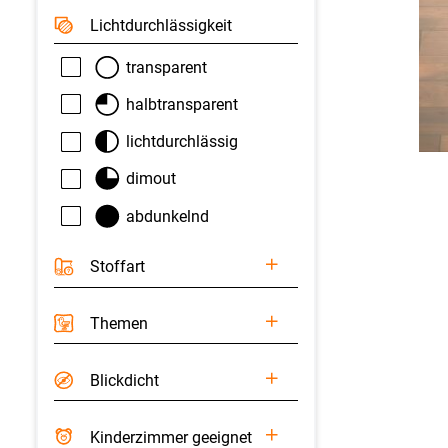
Licht­durchlässigkeit
transparent
halbtransparent
lichtdurchlässig
dimout
abdunkelnd
Stoffart
Themen
Blickdicht
Kinderzimmer geeignet