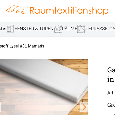
hang
Lamellenvorhang
Jalousie
r
Markisenstoff
Fensterbilder
Tischdecke
Markise
Rollladen
Stoffe
kte:
FENSTER & TÜREN
RÄUME
TERRASSE, GA
stoff Lysel #3L Mamaris
Ga
in
Art
Gr