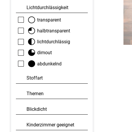
Licht­durchlässigkeit
transparent
halbtransparent
lichtdurchlässig
dimout
abdunkelnd
Stoffart
Themen
Blickdicht
Kinderzimmer geeignet