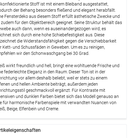
konfektionierte Stoff ist mit einem Bleiband ausgestattet,
durch der Behang besonders fließend und elegant herabfällt.
ne Fensterdeko aus diesem Stoff erfüllt ästhetische Zwecke und
t zudem für den Objektbereich geeignet. Seine Struktur behält das
webe auch dann, wenn es auseinandergezogen wird, es
ichnet sich durch eine hohe Schiebefestigkeit aus. Diese
zeichnet die Widerstandsfähigkeit gegen die Verschiebbarkeit
r Kett- und Schussfäden in Geweben. Um es zu reinigen,
pfehlen wir den Schonwaschgang bei 30 Grad.
iß wirkt freundlich und hell, bringt eine wohltuende Frische und
ne federleichte Eleganz in den Raum. Dieser Ton ist in der
nrichtung vor allem deshalb beliebt, weil er stets zu einem
fenen und hellen Ambiente beiträgt, außerdem jeden
nrichtungsstil geschmackvoll ergänzt. Für Kontraste mit
tensiven und dunklen Farben bietet sich das Modell genauso an
e für harmonische Farbenspiele mit verwandten Nuancen von
iß, Beige, Elfenbein und Creme.
rtikeleigenschaften