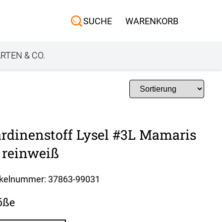
Scheibengardinen
SUCHE
WARENKORB
Sonnensegel
Außenrollo
RTEN & CO.
rdinenstoff Lysel #3L Mamaris
 reinweiß
ikelnummer: 37863-
99031
öße