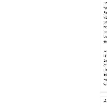
un
wo
Ei
is
Ge
ze
be
de
em
We
ei
Ei
of
Ei
in
wi
We
A