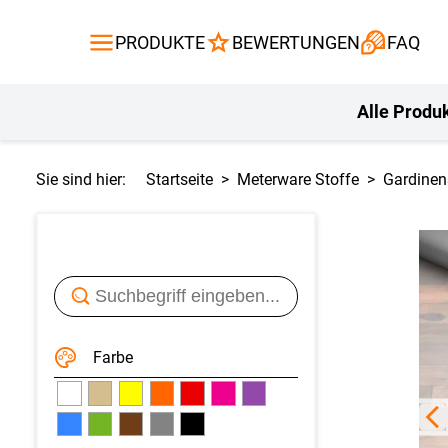
Gardinen
Flächenvor
PRODUKTE
BEWERTUNGEN
FAQ
Gardinenstange
Balkontuch
Fliegengitte
Kissen
Alle Produ
Sie sind hier:
Startseite
Meterware Stoffe
Gardinen
Farbe