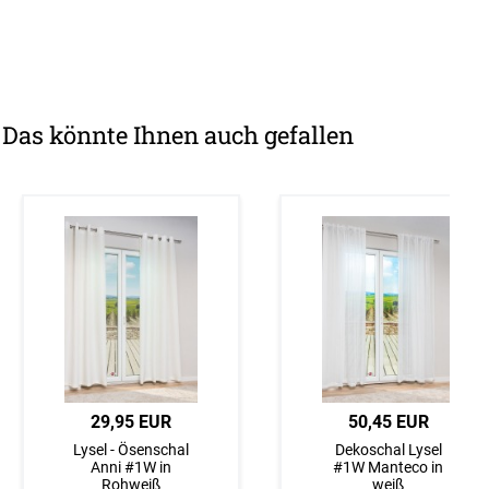
Das könnte Ihnen auch gefallen
Maße eingeben
29,95 EUR
Maße eingeben
50,45 EUR
Schlaufenschal
Lysel - Ösenschal
Raffrollo smart
Dekoschal Lysel
Lysel #2T
Anni #1W in
Lysel #3J
#1W Manteco in
Mamaris in
Rohweiß
Mamaris in
weiß