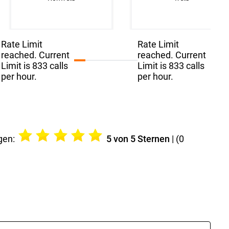
reinweiß
reinweiß
Rate Limit
Rate Limit
reached. Current
reached. Current
Limit is 833 calls
Limit is 833 calls
per hour.
per hour.
gen:
5
von 5 Sternen
| (
0