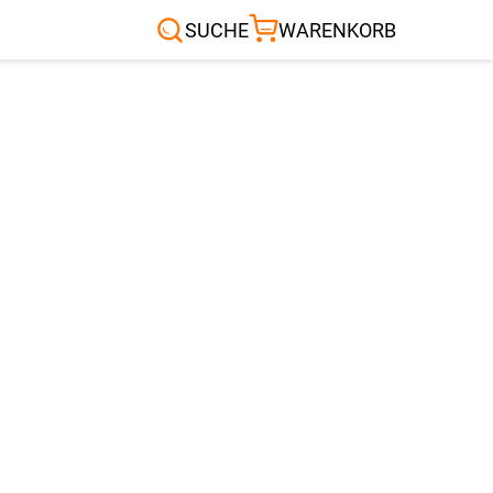
Sonnensegel
Außenrollo
RTEN & CO.
SUCHE
WARENKORB