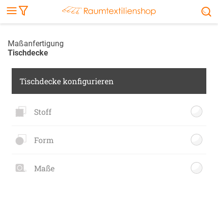
Markise
Außenrollo
Stoffe
Sonnensegel
FENSTER & TÜREN
RÄUME
TERRASSE, GARTEN & CO.
Maßanfertigung
Tischdecke
Tischdecke konfigurieren
Stoff
Form
Maße