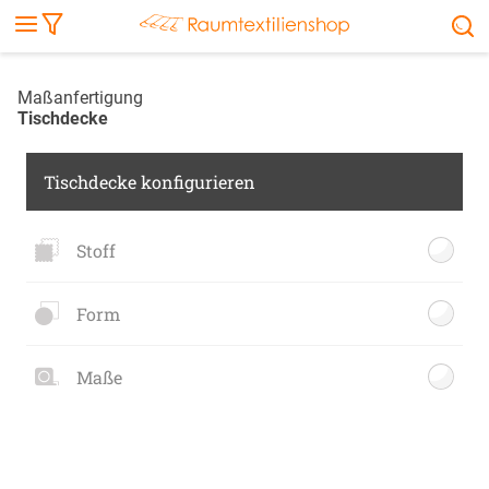
Markise
Außenrollo
Stoffe
Sonnensegel
FENSTER & TÜREN
RÄUME
TERRASSE, GARTEN & CO.
Maßanfertigung
Tischdecke
Tischdecke konfigurieren
Stoff
Form
Maße