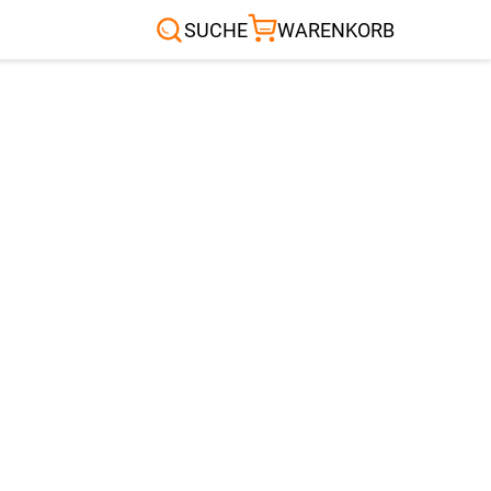
Sonnensegel
Außenrollo
RTEN & CO.
SUCHE
WARENKORB