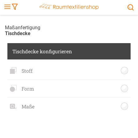
Markise
Außenrollo
Stoffe
Sonnensegel
FENSTER & TÜREN
RÄUME
TERRASSE, GARTEN & CO.
Maßanfertigung
Tischdecke
Tischdecke konfigurieren
Stoff
Form
Maße