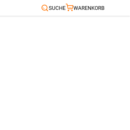
Sonnensegel
Außenrollo
RTEN & CO.
SUCHE
WARENKORB