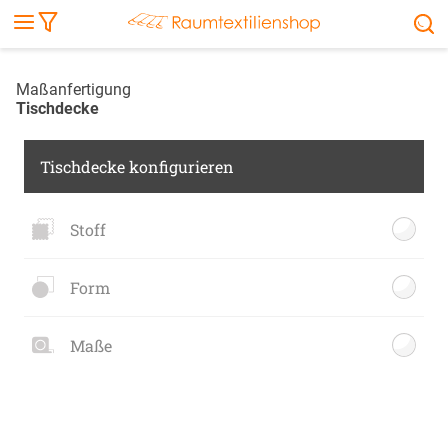
Markise
Außenrollo
Stoffe
Sonnensegel
FENSTER & TÜREN
RÄUME
TERRASSE, GARTEN & CO.
Maßanfertigung
Tischdecke
Tischdecke konfigurieren
Stoff
Form
Maße