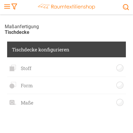
Markise
Außenrollo
Stoffe
Sonnensegel
FENSTER & TÜREN
RÄUME
TERRASSE, GARTEN & CO.
Maßanfertigung
Tischdecke
Tischdecke konfigurieren
Stoff
Form
Maße