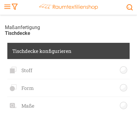
Markise
Außenrollo
Stoffe
Sonnensegel
FENSTER & TÜREN
RÄUME
TERRASSE, GARTEN & CO.
Maßanfertigung
Tischdecke
Tischdecke konfigurieren
Stoff
Form
Maße