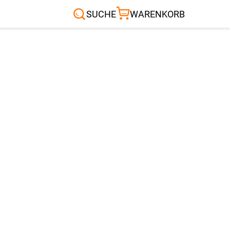
Sonnensegel
Außenrollo
RTEN & CO.
SUCHE
WARENKORB