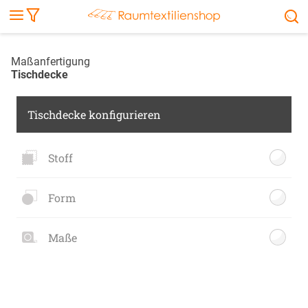
Markise
Außenrollo
Stoffe
Sonnensegel
FENSTER & TÜREN
RÄUME
TERRASSE, GARTEN & CO.
Maßanfertigung
Tischdecke
Tischdecke konfigurieren
Stoff
Form
Maße