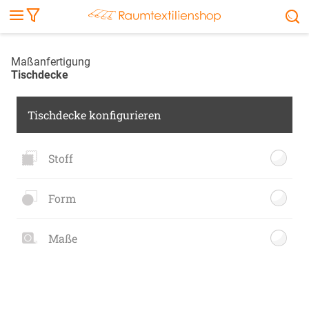
Markise
Außenrollo
Stoffe
Sonnensegel
FENSTER & TÜREN
RÄUME
TERRASSE, GARTEN & CO.
Maßanfertigung
Tischdecke
Tischdecke konfigurieren
Stoff
Form
Maße