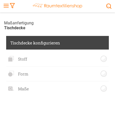
Markise
Außenrollo
Stoffe
Sonnensegel
FENSTER & TÜREN
RÄUME
TERRASSE, GARTEN & CO.
Maßanfertigung
Tischdecke
Tischdecke konfigurieren
Stoff
Form
Maße