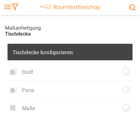
Markise
Außenrollo
Stoffe
Sonnensegel
FENSTER & TÜREN
RÄUME
TERRASSE, GARTEN & CO.
Maßanfertigung
Tischdecke
Tischdecke konfigurieren
Stoff
Form
Maße