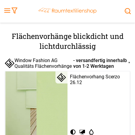
Fensterbilder
Kissen
Balkontuch
Rollladen
Tischdecke
Markisenstoff
Markise
Außenrollo
Stoffe
Sonnensegel
FENSTER & TÜREN
RÄUME
TERRASSE, GARTEN & CO.
Flächenvorhänge blickdicht und
lichtdurchlässig
Window Fashion AG
- versandfertig innerhalb
*
Qualitäts Flächenvorhänge
von 1-2 Werktagen
Flächenvorhang Scerzo
26.12