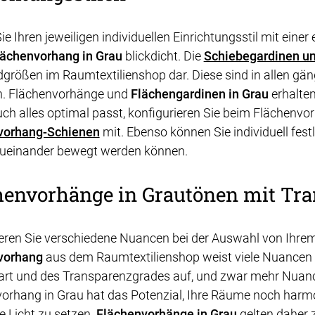
ie Ihren jeweiligen individuellen Einrichtungsstil mit eine
lächenvorhang in Grau
blickdicht. Die
Schiebegardinen un
größen im Raumtextilienshop dar. Diese sind in allen g
ch. Flächenvorhänge und
Flächengardinen in Grau
erhalten
ch alles optimal passt, konfigurieren Sie beim Flächenvor
vorhang-Schienen
mit. Ebenso können Sie individuell fest
zueinander bewegt werden können.
henvorhänge in Grautönen mit Tr
ren Sie verschiedene Nuancen bei der Auswahl von Ihre
vorhang
aus dem Raumtextilienshop weist viele Nuancen u
art und des Transparenzgrades auf, und zwar mehr Nuancen,
orhang in Grau hat das Potenzial, Ihre Räume noch harm
e Licht zu setzen.
Flächenvorhänge in Grau
gelten daher 