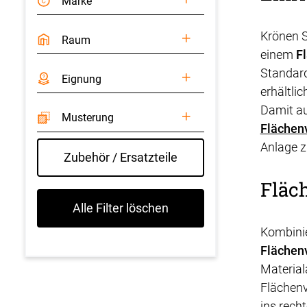
Marke
Krönen S
Raum
einem
F
Standard
Eignung
erhältli
Damit au
Musterung
Flächen
Anlage 
Zubehör / Ersatzteile
Fläc
Alle Filter löschen
Kombinie
Flächen
Material
Flächenv
ins recht