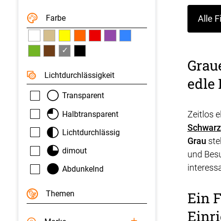
Farbe
Alle F
✓
Graue
Licht­durchlässigkeit
edle 
Transparent
Zeitlos 
Halbtransparent
Schwarz
Lichtdurchlässig
Grau
ste
dimout
und Besu
interess
Abdunkelnd
Ein 
Themen
Einr