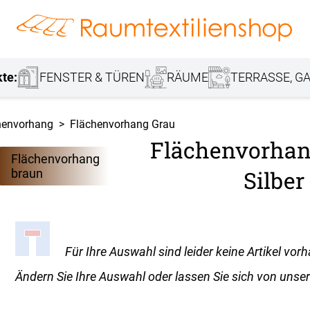
hang
Lamellenvorhang
Jalousie
r
Markisenstoff
Fensterbilder
Tischdecke
Markise
Rollladen
Stoffe
kte:
FENSTER & TÜREN
RÄUME
TERRASSE, GA
henvorhang
Flächenvorhang Grau
Flächenvorhan
Flächenvorhang
Silber
braun
Für Ihre Auswahl sind leider keine Artikel vor
Ändern Sie Ihre Auswahl oder lassen Sie sich von unser