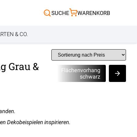
Scheibengardinen
SUCHE
WARENKORB
Sonnensegel
Außenrollo
RTEN & CO.
g Grau &
Flächenvorhang
schwarz
handen.
en Dekobeispielen inspirieren.