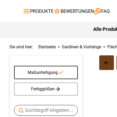
Gardinen
Flächenvor
PRODUKTE
BEWERTUNGEN
FAQ
Gardinenstange
Balkontuch
Fliegengitte
Kissen
Alle Produ
Sie sind hier:
Startseite
Gardinen & Vorhänge
Fläc
Maßanfertigung
Fertiggrößen