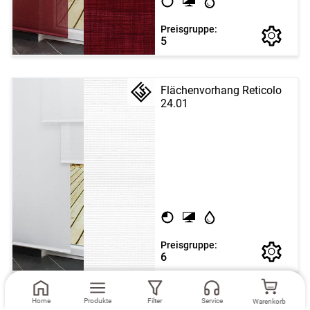
Preisgruppe:
5
Flächenvorhang Reticolo
24.01
Preisgruppe:
6
Home
Produkte
Filter
Service
Warenkorb
Flächenvorhang Catania