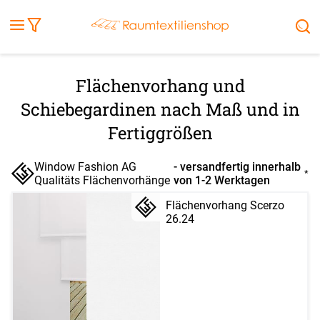
Fensterbilder
Kissen
Balkontuch
Rollladen
Tischdecke
Markisenstoff
Markise
Außenrollo
Stoffe
Sonnensegel
FENSTER & TÜREN
RÄUME
TERRASSE, GARTEN & CO.
Flächenvorhang und
Schiebegardinen nach Maß und in
Fertiggrößen
Window Fashion AG
- versandfertig innerhalb
*
Qualitäts Flächenvorhänge
von 1-2 Werktagen
Flächenvorhang Scerzo
26.24