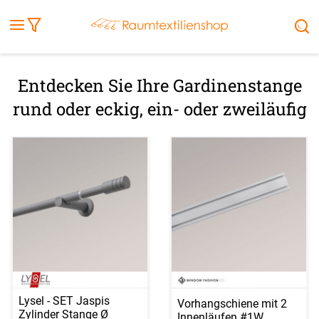
Fensterbilder
Kissen
Balkontuch
Rollladen
Tischdecke
Markisenstoff
Markise
Außenrollo
Stoffe
Sonnensegel
FENSTER & TÜREN
RÄUME
TERRASSE, GARTEN & CO.
Entdecken Sie Ihre Gardinenstange
rund oder eckig, ein- oder zweiläufig
Lysel - SET Jaspis
Vorhangschiene mit 2
Zylinder Stange Ø
Innenläufen #1W