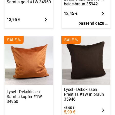
Samtia gold #1W 34950
beige-braun 35942
12,45 €
13,95 €
passend dazu ...
SALE %
SALE %
Lysel - Dekokissen
Lysel - Dekokissen
Prentiss #1W in braun
Samtia kupfer #1W
35946
34950
45,05 €
5,90 €