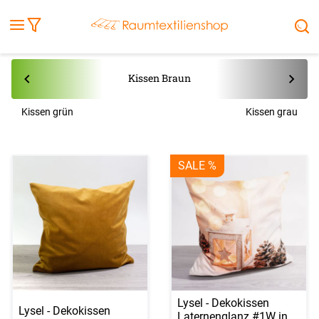
Fensterbilder
Kissen
Balkontuch
Rollladen
Tischdecke
Markisenstoff
Markise
Außenrollo
Stoffe
Sonnensegel
FENSTER & TÜREN
RÄUME
TERRASSE, GARTEN & CO.
Kissen Braun
Kissen grün
Kissen grau
SALE %
Lysel - Dekokissen
Lysel - Dekokissen
Laternenglanz #1W in