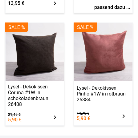
13,95 €
passend dazu ...
SALE %
SALE %
Lysel - Dekokissen
Lysel - Dekokissen
Coruna #1W in
Pinho #1W in rotbraun
schokoladenbraun
26384
26408
14,75 €
21,45 €
5,90 €
5,90 €