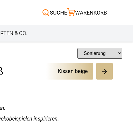
Scheibengardinen
SUCHE
WARENKORB
Sonnensegel
Außenrollo
RTEN & CO.
ß
Kissen beige
en.
ekobeispielen inspirieren.