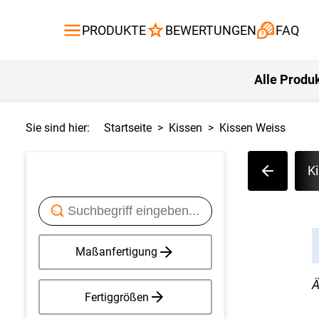
Gardinen
Flächenvor
PRODUKTE
BEWERTUNGEN
FAQ
Gardinenstange
Balkontuch
Fliegengitte
Kissen
Alle Produ
Sie sind hier:
Startseite
Kissen
Kissen Weiss
K
Maßanfertigung
Ä
Fertiggrößen