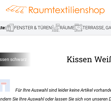
hang
Lamellenvorhang
Jalousie
r
Markisenstoff
Fensterbilder
Tischdecke
Markise
Rollladen
Stoffe
kte:
FENSTER & TÜREN
RÄUME
TERRASSE, GA
Kissen Wei
issen schwarz
Für Ihre Auswahl sind leider keine Artikel vorhand
ndern Sie Ihre Auswahl oder lassen Sie sich von unseren D