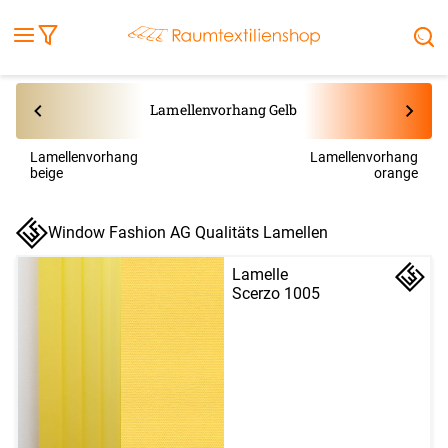
Fensterbilder
Kissen
Balkontuch
Rollladen
Tischdecke
Markisenstoff
Markise
Außenrollo
Stoffe
Sonnensegel
FENSTER & TÜREN
RÄUME
TERRASSE, GARTEN & CO.
Lamellenvorhang Gelb
Lamellenvorhang
Lamellenvorhang
beige
orange
Window Fashion AG Qualitäts Lamellen
Lamelle
Scerzo 1005