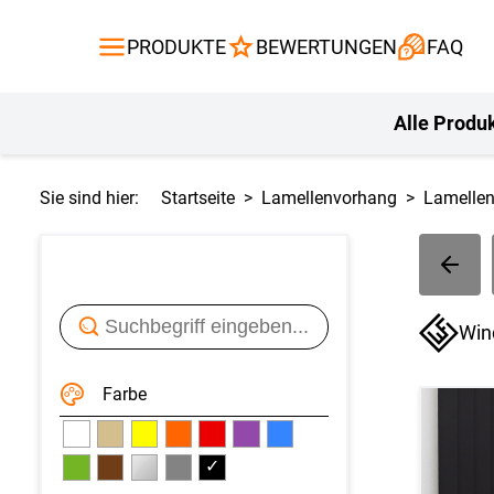
Gardinen
Flächenvor
PRODUKTE
BEWERTUNGEN
FAQ
Gardinenstange
Balkontuch
Fliegengitte
Kissen
Alle Produ
Sie sind hier:
Startseite
Lamellenvorhang
Lamelle
Win
Farbe
✓