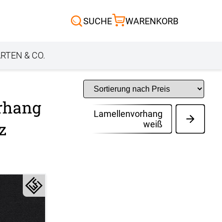
Scheibengardinen
SUCHE
WARENKORB
Sonnensegel
Außenrollo
RTEN & CO.
rhang
Lamellenvorhang
z
weiß