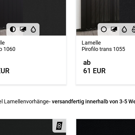
le
Lamelle
o 1060
Pirofilo trans 1055
ab
EUR
61 EUR
el Lamellenvorhänge
- versandfertig innerhalb von 3-5 W