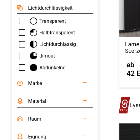
Licht­durchlässigkeit
Transparent
Halbtransparent
Lamel
Lichtdurchlässig
Scerz
dimout
ab
Abdunkelnd
42 
Marke
Material
Lys
Raum
Eignung