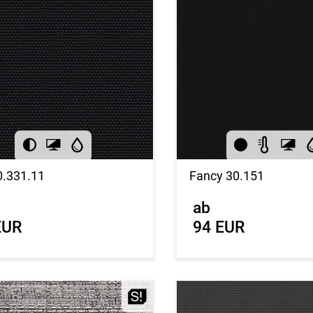
0.331.11
Fancy 30.151
ab
EUR
94 EUR