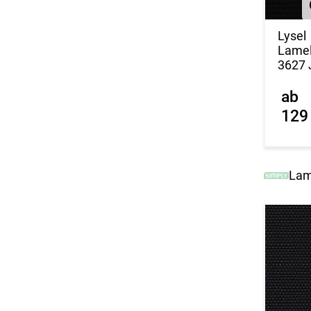
Lysel
Lamel
3627 
ab
129
Lam