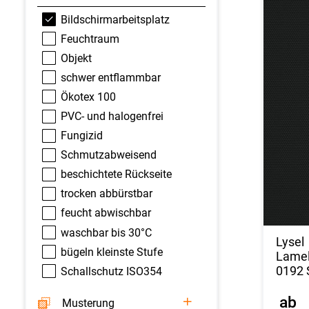
Bildschirmarbeitsplatz
Feuchtraum
Objekt
schwer entflammbar
Ökotex 100
PVC- und halogenfrei
Fungizid
Schmutzabweisend
beschichtete Rückseite
trocken abbürstbar
feucht abwischbar
waschbar bis 30°C
Lysel
bügeln kleinste Stufe
Lamel
0192 
Schallschutz ISO354
ab
Musterung