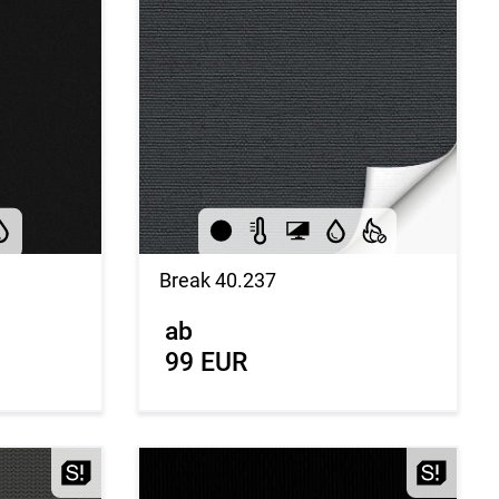
Break 40.237
ab
99 EUR