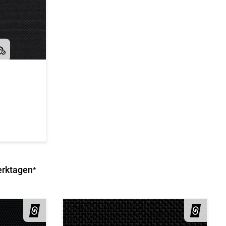
erktagen
*