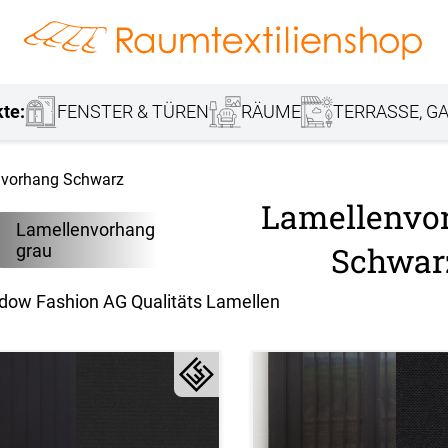
hang
Lamellenvorhang
Jalousie
r
Markisenstoff
Fensterbilder
Tischdecke
Markise
Rollladen
Stoffe
kte:
FENSTER & TÜREN
RÄUME
TERRASSE, GA
nvorhang Schwarz
Lamellenvo
Lamellenvorhang
Schwar
grau
dow Fashion AG Qualitäts Lamellen