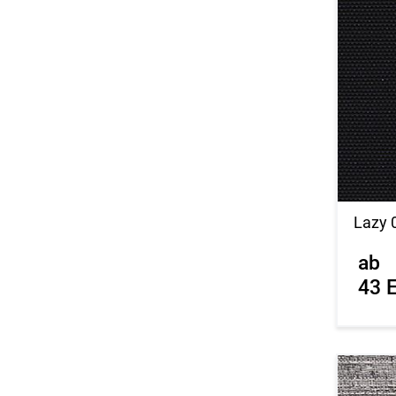
Lazy 
ab
43 