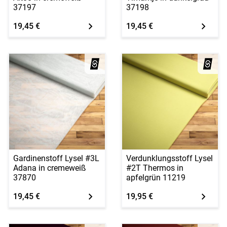
37197
37198
19,45 €
19,45 €
Gardinenstoff Lysel #3L
Verdunklungsstoff Lysel
Adana in cremeweiß
#2T Thermos in
37870
apfelgrün 11219
19,45 €
19,95 €