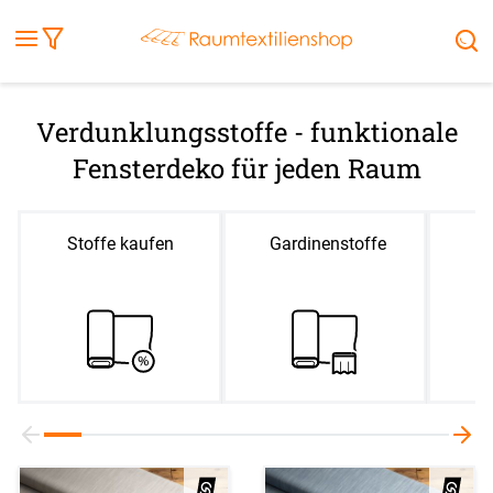
Fensterbilder
Kissen
Balkontuch
Rollladen
Tischdecke
Markisenstoff
Markise
Außenrollo
Stoffe
Sonnensegel
FENSTER & TÜREN
RÄUME
TERRASSE, GARTEN & CO.
Verdunklungsstoffe - funktionale
Fensterdeko für jeden Raum
Stoffe kaufen
Gardinenstoffe