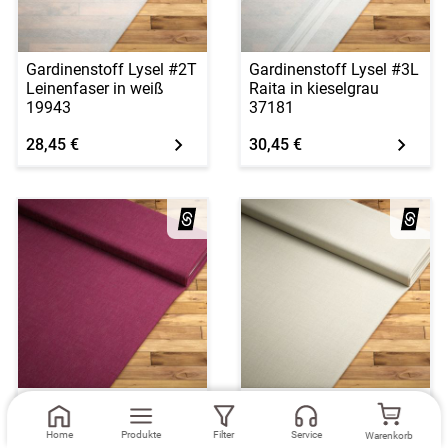
Gardinenstoff Lysel #2T
Gardinenstoff Lysel #3L
Leinenfaser in weiß
Raita in kieselgrau
19943
37181
28,45 €
30,45 €
Verdunklungsstoff Lysel
Verdunklungsstoff Lysel
#3L Mocorito in altrosa
#3L Mocorito in beige
Home
Produkte
Filter
Service
Warenkorb
37078
37078