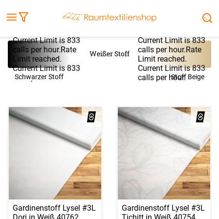
Fensterbilder
Kissen
Balkontuch
Rollladen
Tischdecke
Markisenstoff
Markise
Außenrollo
Stoffe
Sonnensegel
Rate Limit reached.
Rate Limit reached.
FENSTER & TÜREN
RÄUME
TERRASSE, GARTEN & CO.
Current Limit is 833
Current Limit is 833
calls per hour.Rate
calls per hour.Rate
Weißer Stoff
Limit reached.
Limit reached.
Current Limit is 833
Current Limit is 833
calls per hour.
Schwarzer Stoff
calls per hour.
Stoff Beige
Gardinenstoff Lysel #3L
Gardinenstoff Lysel #3L
Dori in Weiß 40762
Tichitt in Weiß 40754