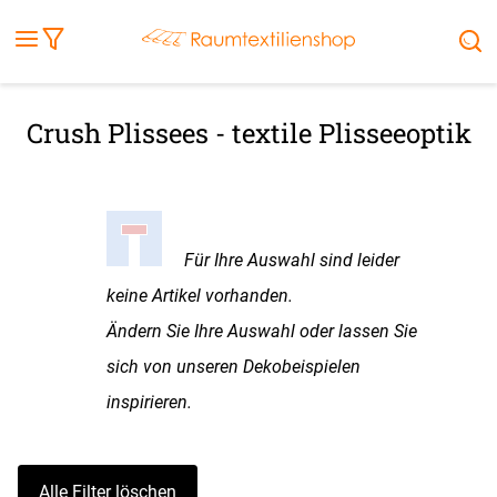
Fensterbilder
Kissen
Balkontuch
Rollladen
Tischdecke
Markisenstoff
Markise
Außenrollo
Stoffe
Sonnensegel
FENSTER & TÜREN
RÄUME
TERRASSE, GARTEN & CO.
Crush Plissees - textile Plisseeoptik
Für Ihre Auswahl sind leider
keine Artikel vorhanden.
Ändern Sie Ihre Auswahl oder lassen Sie
sich von unseren Dekobeispielen
inspirieren.
Alle Filter löschen