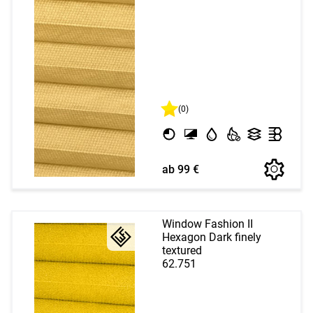
(0)
ab 99 €
Window Fashion II
Hexagon Dark finely
textured
62.751