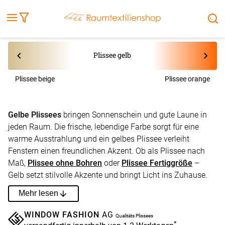
Fensterbilder
Kissen
Balkontuch
Rollladen
Tischdecke
Markisenstoff
Markise
Außenrollo
Stoffe
Sonnensegel
FENSTER & TÜREN
RÄUME
TERRASSE, GARTEN & CO.
Plissee gelb
Plissee beige
Plissee orange
Gelbe Plissees
bringen Sonnenschein und gute Laune in
jeden Raum. Die frische, lebendige Farbe sorgt für eine
warme Ausstrahlung und ein gelbes Plissee verleiht
Fenstern einen freundlichen Akzent. Ob als Plissee nach
Maß,
Plissee ohne Bohren
oder
Plissee Fertiggröße
–
Gelb setzt stilvolle Akzente und bringt Licht ins Zuhause.
Mehr lesen
WINDOW FASHION
AG
Qualitäts Plissees
*