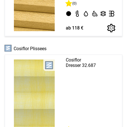
(0)
ab 118 €
Cosiflor Plissees
Cosiflor
Dresser 32.687