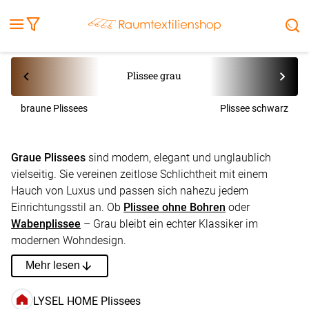
Fensterbilder
Kissen
Balkontuch
Rollladen
Tischdecke
Markisenstoff
Markise
Außenrollo
Stoffe
Sonnensegel
FENSTER & TÜREN
RÄUME
TERRASSE, GARTEN & CO.
Plissee grau
braune Plissees
Plissee schwarz
Graue Plissees
sind modern, elegant und unglaublich
vielseitig. Sie vereinen zeitlose Schlichtheit mit einem
Hauch von Luxus und passen sich nahezu jedem
Einrichtungsstil an. Ob
Plissee ohne Bohren
oder
Wabenplissee
– Grau bleibt ein echter Klassiker im
modernen Wohndesign.
Mehr lesen
LYSEL HOME Plissees