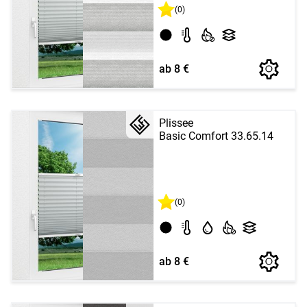
(0)
ab 8 €
Plissee
Basic Comfort 33.65.14
(0)
ab 8 €