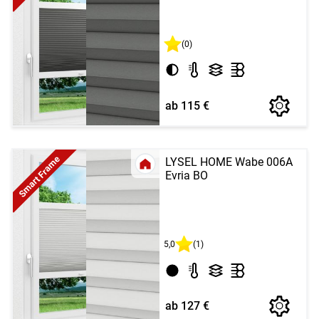
(0)
ab 115 €
Smart Frame
LYSEL HOME Wabe 006A
Evria BO
5,0
(1)
ab 127 €