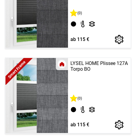
(0)
ab 115 €
Smart Frame
LYSEL HOME Plissee 127A
Torpo BO
(0)
ab 115 €