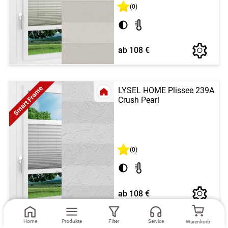
(0)
ab 108 €
Smart Frame
LYSEL HOME Plissee 239A
Crush Pearl
(0)
ab 108 €
Home
Produkte
Filter
Service
Warenkorb