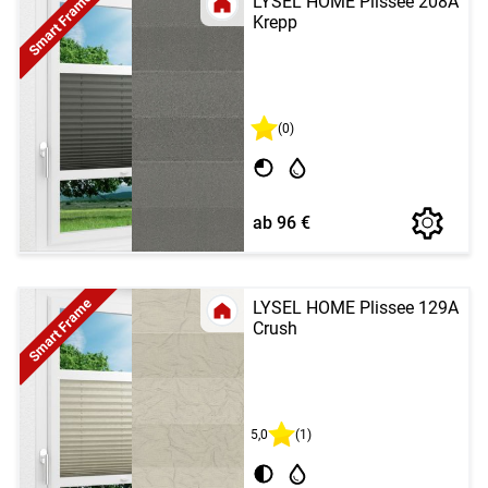
Smart Frame
LYSEL HOME Plissee 208A
Krepp
(0)
ab 96 €
Smart Frame
LYSEL HOME Plissee 129A
Crush
5,0
(1)