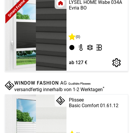
Smart Frame
LYSEL HOME Wabe 034A
Evria BO
(0)
ab 127 €
WINDOW FASHION
AG
Qualitäts Plissees
*
versandfertig innerhalb von 1-2 Werktagen
Plissee
Basic Comfort 01.61.12