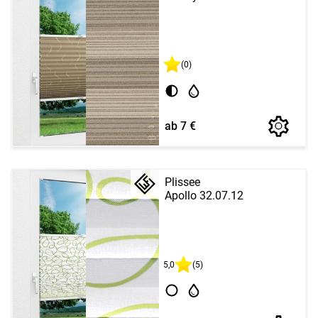
(0)
ab 7 €
Plissee
Apollo 32.07.12
5,0
(5)