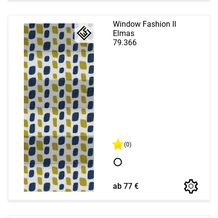
Window Fashion II
Elmas
79.366
(0)
ab 77 €