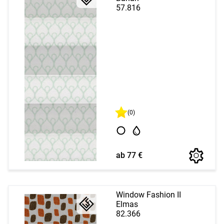
57.816
(0)
ab 77 €
Window Fashion II
Elmas
82.366