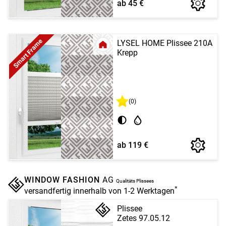
ab 45 €
Smart Frame
LYSEL HOME Plissee 210A
Krepp
(0)
ab 119 €
WINDOW FASHION
AG
Qualitäts Plissees
*
versandfertig innerhalb von 1-2 Werktagen
Plissee
Zetes 97.05.12