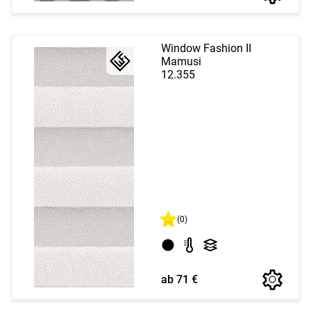
Window Fashion II
Mamusi
12.355
(0)
ab 71 €