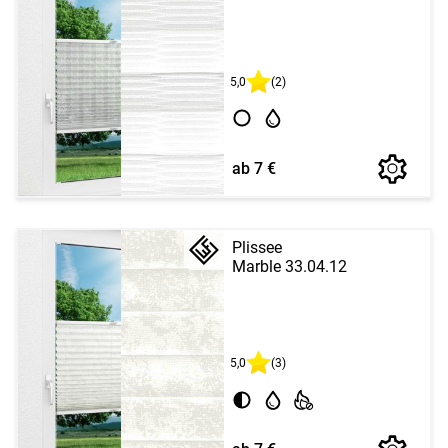
5,0
(2)
ab 7 €
Plissee
Marble 33.04.12
5,0
(3)