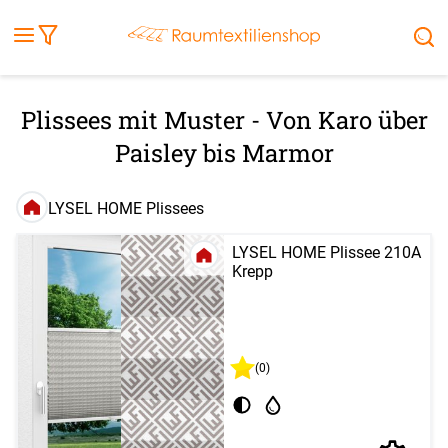
Fensterbilder
Kissen
Balkontuch
Rollladen
Tischdecke
Markisenstoff
Markise
Außenrollo
Stoffe
Sonnensegel
FENSTER & TÜREN
RÄUME
TERRASSE, GARTEN & CO.
Plissees mit Muster - Von Karo über
Paisley bis Marmor
LYSEL HOME Plissees
LYSEL HOME Plissee 210A
Krepp
(0)