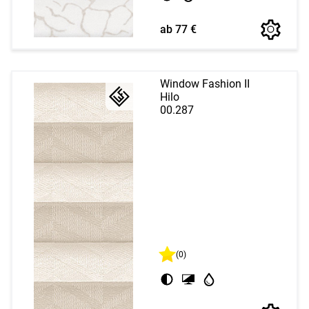
ab 77 €
Window Fashion II
Hilo
00.287
(0)