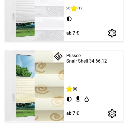
5,0
(1)
ab 7 €
Plissee
Snair Shell 34.66.12
(0)
ab 7 €