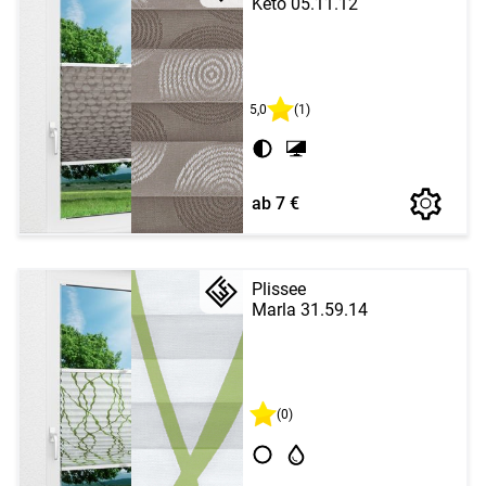
Keto 05.11.12
5,0
(1)
ab 7 €
Plissee
Marla 31.59.14
(0)