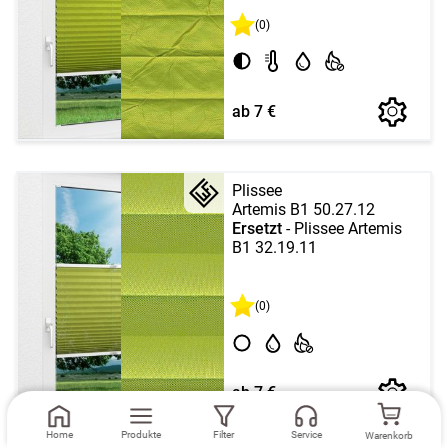
(0)
ab 7 €
Plissee
Artemis B1 50.27.12
Ersetzt
- Plissee Artemis
B1 32.19.11
(0)
ab 7 €
Home
Produkte
Filter
Service
Warenkorb