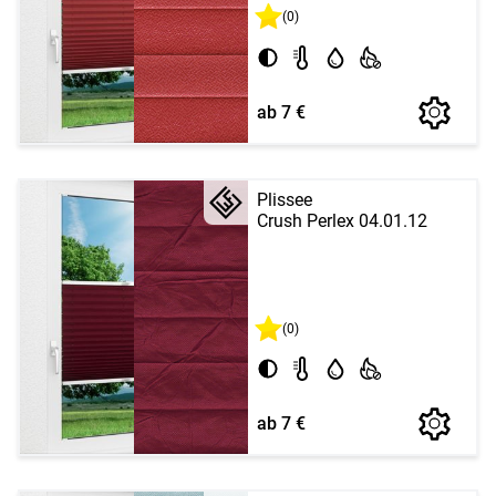
(0)
ab 7 €
Plissee
Crush Perlex 04.01.12
(0)
ab 7 €