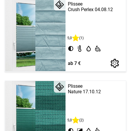
Plissee
Crush Perlex 04.08.12
5,0
(1)
ab 7 €
Plissee
Nature 17.10.12
5,0
(2)