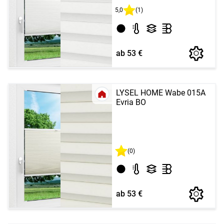
5,0
(1)
ab 53 €
LYSEL HOME Wabe 015A
Evria BO
(0)
ab 53 €