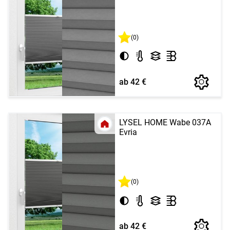
(0)
ab 42 €
LYSEL HOME Wabe 037A
Evria
(0)
ab 42 €