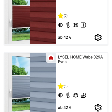
(0)
ab 42 €
LYSEL HOME Wabe 029A
Evria
(0)
ab 42 €