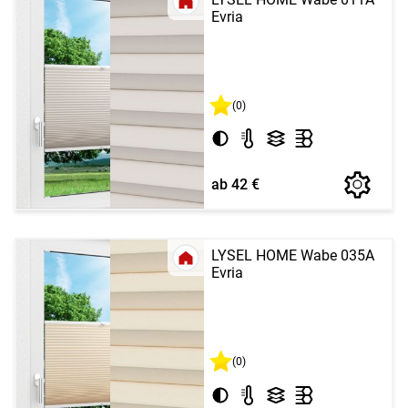
Evria
(0)
ab 42 €
LYSEL HOME Wabe 035A
Evria
(0)