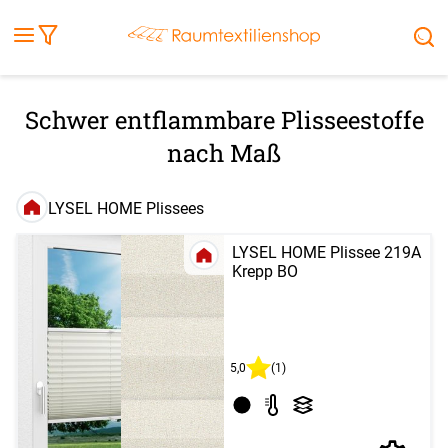
Fensterbilder
Kissen
Balkontuch
Rollladen
Tischdecke
Markisenstoff
Markise
Außenrollo
Stoffe
Sonnensegel
FENSTER & TÜREN
RÄUME
TERRASSE, GARTEN & CO.
Schwer entflammbare Plisseestoffe
nach Maß
LYSEL HOME Plissees
LYSEL HOME Plissee 219A
Krepp BO
5,0
(1)