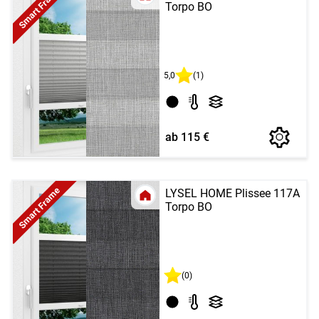
Smart Frame
Torpo BO
5,0
(1)
ab 115 €
Smart Frame
LYSEL HOME Plissee 117A
Torpo BO
(0)