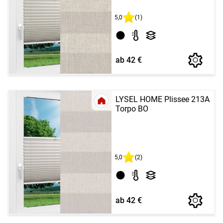
5,0
(1)
ab 42 €
LYSEL HOME Plissee 213A
Torpo BO
5,0
(2)
ab 42 €