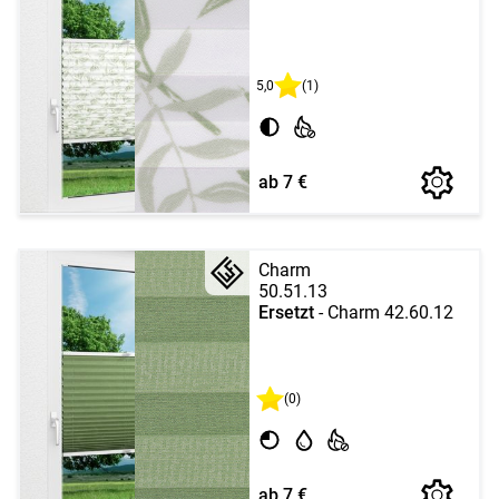
5,0
(1)
ab 7 €
Charm
50.51.13
Ersetzt
- Charm 42.60.12
(0)
ab 7 €