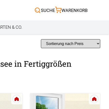
Scheibengardinen
SUCHE
WARENKORB
Sonnensegel
Außenrollo
RTEN & CO.
see in Fertiggrößen