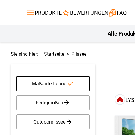
Gardinen
Flächenvor
PRODUKTE
BEWERTUNGEN
FAQ
Gardinenstange
Balkontuch
Fliegengitte
Kissen
Alle Produ
Sie sind hier:
Startseite
Plissee
Maßanfertigung
LYS
Fertiggrößen
Outdoorplissee