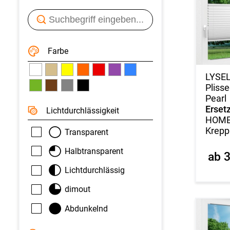
Farbe
LYSE
Pliss
Pearl
Ersetz
Licht­durchlässigkeit
HOME 
Krepp
Transparent
Halbtransparent
ab 
Lichtdurchlässig
dimout
Abdunkelnd