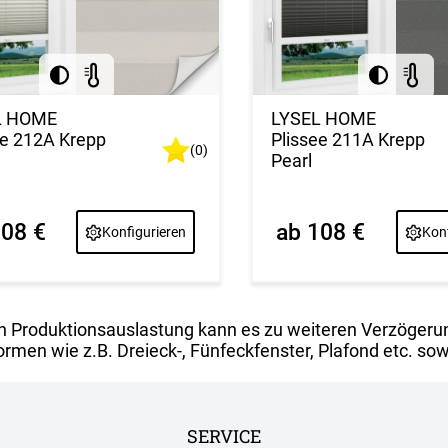
L HOME
LYSEL HOME
ee 212A Krepp
Plissee 211A Krepp
(0)
Pearl
108 €
ab 108 €
Konfigurieren
Konf
h Produktionsauslastung kann es zu weiteren Verzögeru
rmen wie z.B. Dreieck-, Fünfeckfenster, Plafond etc. sow
SERVICE