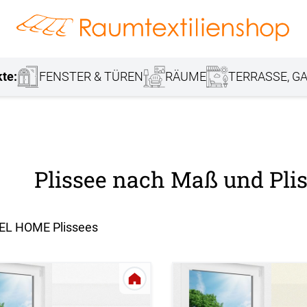
hang
Lamellenvorhang
Jalousie
r
Markisenstoff
Fensterbilder
Tischdecke
Markise
Rollladen
Stoffe
kte:
FENSTER & TÜREN
RÄUME
TERRASSE, GA
Plissee nach Maß und Plis
EL HOME Plissees