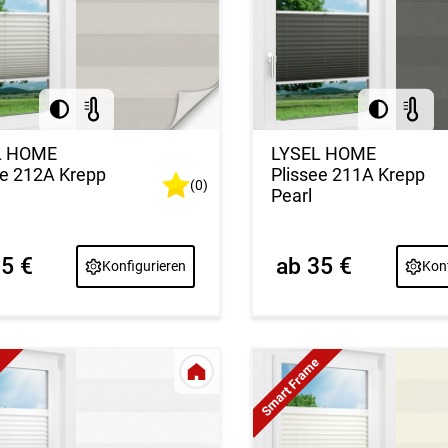
L HOME
LYSEL HOME
ee 212A Krepp
Plissee 211A Krepp
(0)
Pearl
35 €
ab 35 €
Konfigurieren
Konf
e
Smart Frame