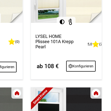
LYSEL HOME
Plissee 101A Krepp
(0)
5,0
(2)
Pearl
ab 108 €
Konfigurieren
igurieren
Smart Frame