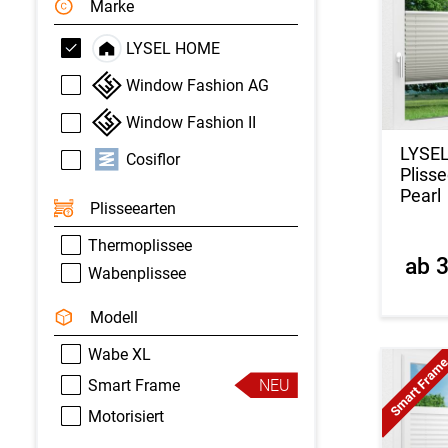
Marke
LYSEL HOME
Window Fashion AG
Window Fashion II
LYSE
Cosiflor
Pliss
Pearl
Plisseearten
Thermoplissee
ab 
Wabenplissee
Modell
Wabe XL
Smart Fram
Smart Frame
NEU
Motorisiert