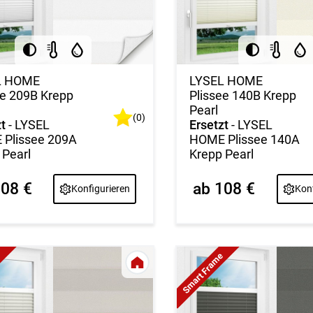
L HOME
LYSEL HOME
ee 209B Krepp
Plissee 140B Krepp
Pearl
(0)
t
- LYSEL
Ersetzt
- LYSEL
Plissee 209A
HOME Plissee 140A
 Pearl
Krepp Pearl
108 €
ab 108 €
Konfigurieren
Konf
e
Smart Frame