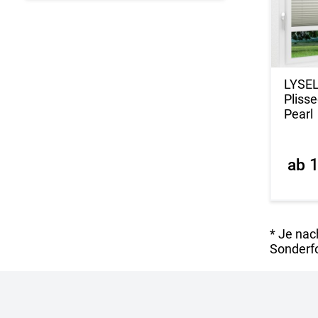
LYSE
Pliss
Pearl
ab 
* Je nac
Sonderfo