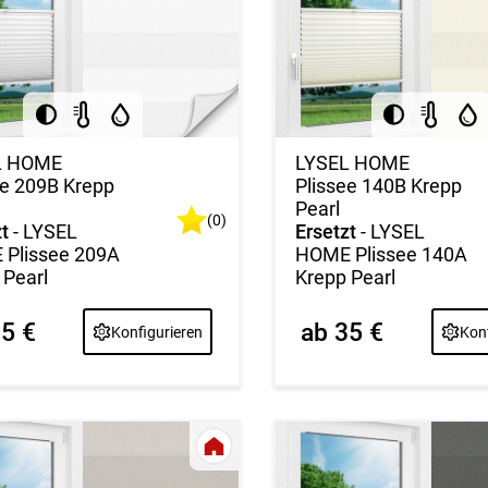
L HOME
LYSEL HOME
ee 209B Krepp
Plissee 140B Krepp
Pearl
(0)
t
- LYSEL
Ersetzt
- LYSEL
Plissee 209A
HOME Plissee 140A
 Pearl
Krepp Pearl
35 €
ab 35 €
Konfigurieren
Konf