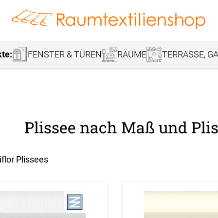
hang
Lamellenvorhang
Jalousie
r
Markisenstoff
Fensterbilder
Tischdecke
Markise
Rollladen
Stoffe
kte:
FENSTER & TÜREN
RÄUME
TERRASSE, GA
Plissee nach Maß und Plis
flor Plissees