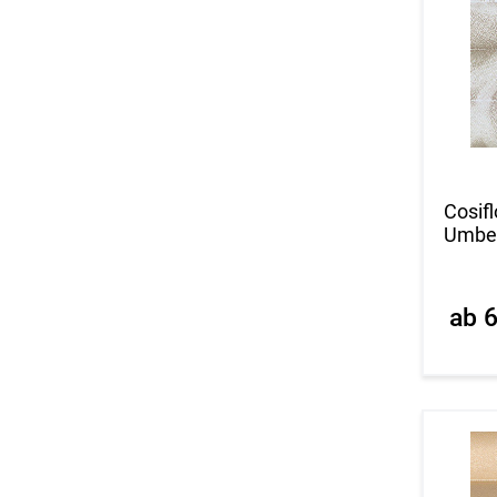
Cosifl
Umbel
ab 