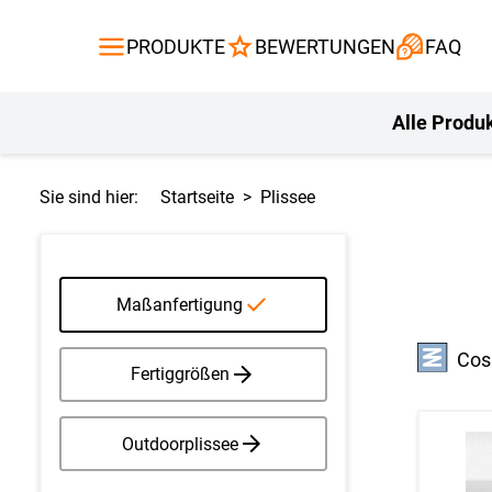
Gardinen
Flächenvor
PRODUKTE
BEWERTUNGEN
FAQ
Gardinenstange
Balkontuch
Fliegengitte
Kissen
Alle Produ
Sie sind hier:
Startseite
Plissee
Maßanfertigung
Cosi
Fertiggrößen
Outdoorplissee