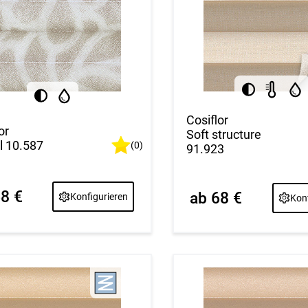
Cosiflor
or
Soft structure
 10.587
(0)
91.923
68 €
ab 68 €
Konfigurieren
Konf