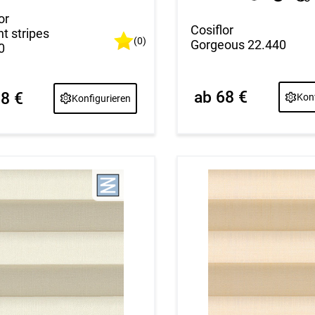
or
Cosiflor
t stripes
(0)
Gorgeous 22.440
0
ab 68 €
68 €
Konf
Konfigurieren