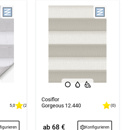
Cosiflor
Gorgeous 12.440
5,0
(2)
(0)
ab 68 €
igurieren
Konfigurieren