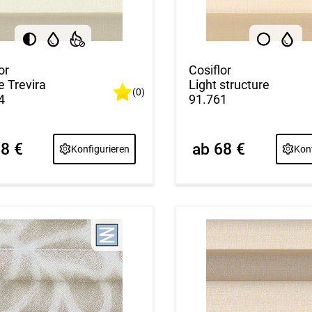
or
Cosiflor
e Trevira
Light structure
(0)
4
91.761
68 €
ab 68 €
Konfigurieren
Konf