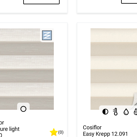
or
Cosiflor
ure light
(0)
Easy Krepp 12.091
0