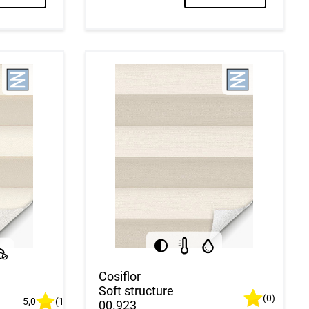
Cosiflor
Soft structure
(0)
5,0
(1)
00.923