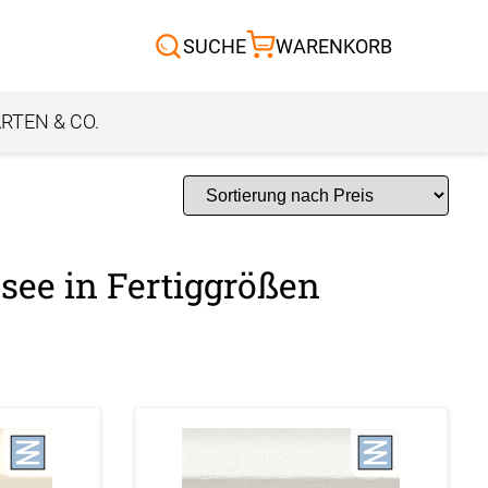
Scheibengardinen
SUCHE
WARENKORB
Sonnensegel
Außenrollo
RTEN & CO.
see in Fertiggrößen