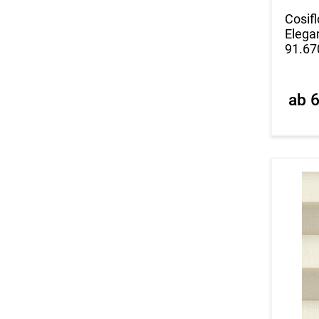
Cosifl
Elegan
91.67
ab 