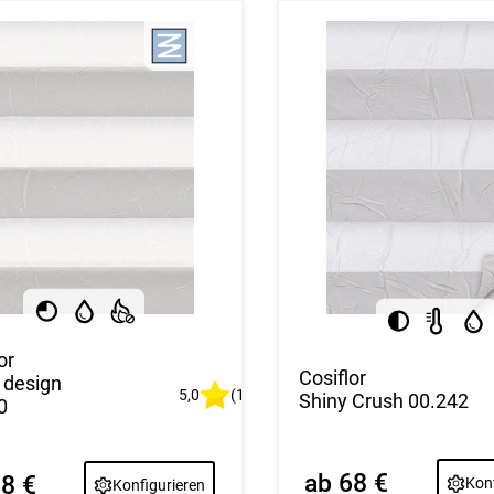
or
Cosiflor
 design
5,0
(1)
Shiny Crush 00.242
0
ab 68 €
68 €
Konf
Konfigurieren