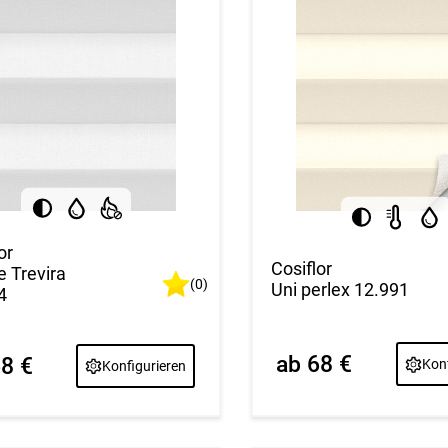
or
Cosiflor
e Trevira
(0)
Uni perlex 12.991
4
ab 68 €
68 €
Konf
Konfigurieren