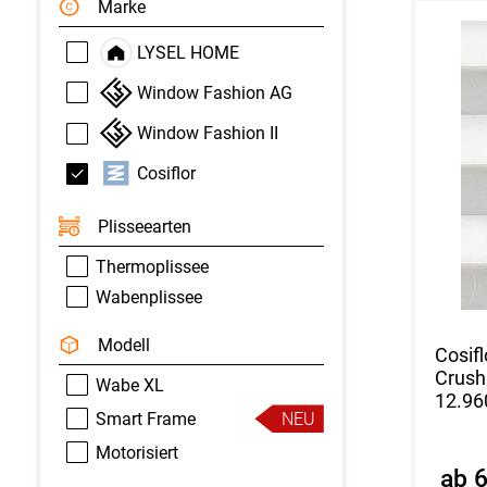
Marke
LYSEL HOME
Window Fashion AG
Window Fashion II
Cosiflor
Plisseearten
Thermoplissee
Wabenplissee
Modell
Cosifl
Crush
Wabe XL
12.96
Smart Frame
NEU
Motorisiert
ab 