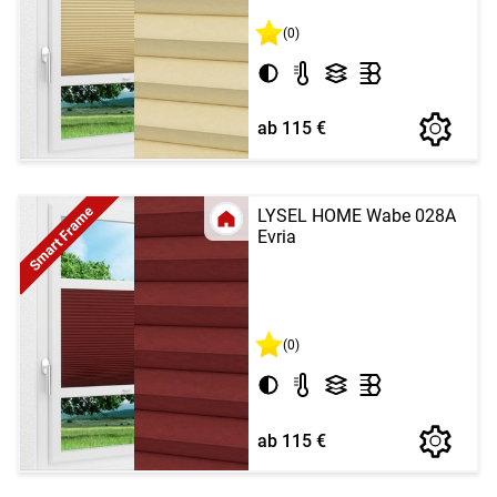
(0)
ab 115 €
Smart Frame
LYSEL HOME Wabe 028A
Evria
(0)
ab 115 €