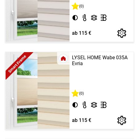
(0)
ab 115 €
Smart Frame
LYSEL HOME Wabe 035A
Evria
(0)
ab 115 €