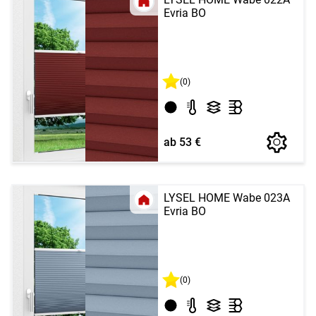
Evria BO
(0)
ab 53 €
LYSEL HOME Wabe 023A
Evria BO
(0)