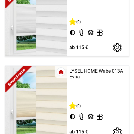
(0)
ab 115 €
Smart Frame
LYSEL HOME Wabe 013A
Evria
(0)
ab 115 €