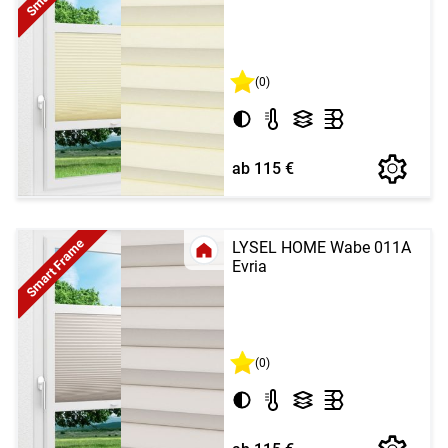
(0)
ab 115 €
Smart Frame
LYSEL HOME Wabe 011A
Evria
(0)