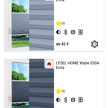
(0)
ab 42 €
LYSEL HOME Wabe 030A
Evria
(0)