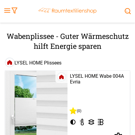
Fensterbilder
Kissen
Balkontuch
Rollladen
Tischdecke
Markisenstoff
Markise
Außenrollo
Stoffe
Sonnensegel
FENSTER & TÜREN
RÄUME
TERRASSE, GARTEN & CO.
Wabenplissee - Guter Wärmeschutz
hilft Energie sparen
LYSEL HOME Plissees
LYSEL HOME Wabe 004A
Evria
(0)