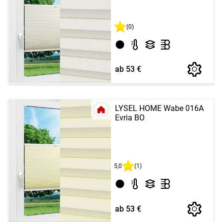
(0)
ab 53 €
LYSEL HOME Wabe 016A
Evria BO
5,0
(1)
ab 53 €