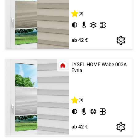
(0)
ab 42 €
LYSEL HOME Wabe 003A
Evria
(0)
ab 42 €