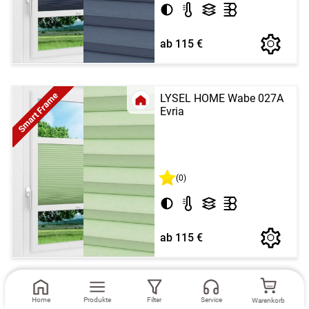
ab 115 €
Smart Frame
LYSEL HOME Wabe 027A
Evria
(0)
ab 115 €
Smart Frame
LYSEL HOME Wabe 001A
Home
Produkte
Filter
Service
Warenkorb
Evria