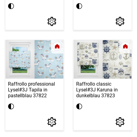
Raffrollo professional
Raffrollo classic
Lysel
#3J Tapila in
Lysel
#3J Karuna in
pastellblau 37822
dunkelblau 37823