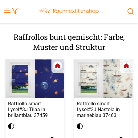
Fensterbilder
Kissen
Balkontuch
Rollladen
Tischdecke
Markisenstoff
Markise
Außenrollo
Stoffe
Sonnensegel
FENSTER & TÜREN
RÄUME
TERRASSE, GARTEN & CO.
Raffrollos bunt
gemischt: Farbe,
Muster und Struktur
Raffrollo smart
Raffrollo smart
Lysel
#3J Tilaa in
Lysel
#3J Nastola in
brillantblau 37459
marineblau 37463