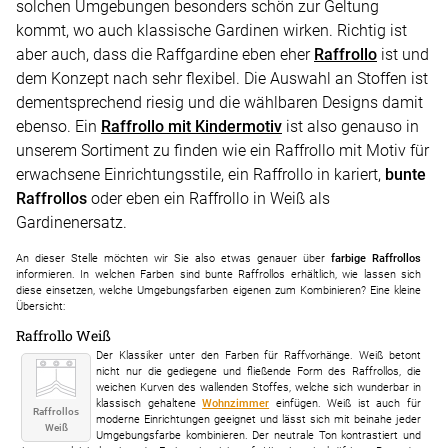
solchen Umgebungen besonders schön zur Geltung
kommt, wo auch klassische Gardinen wirken. Richtig ist
aber auch, dass die Raffgardine eben eher
Raffrollo
ist und
dem Konzept nach sehr flexibel. Die Auswahl an Stoffen ist
dementsprechend riesig und die wählbaren Designs damit
ebenso. Ein
Raffrollo mit Kindermotiv
ist also genauso in
unserem Sortiment zu finden wie ein Raffrollo mit Motiv für
erwachsene Einrichtungsstile, ein Raffrollo in kariert,
bunte
Raffrollos
oder eben ein Raffrollo in Weiß als
Gardinenersatz.
An dieser Stelle möchten wir Sie also etwas genauer über
farbige Raffrollos
informieren. In welchen Farben sind bunte Raffrollos erhältlich, wie lassen sich
diese einsetzen, welche Umgebungsfarben eigenen zum Kombinieren? Eine kleine
Übersicht:
Raffrollo Weiß
Der Klassiker unter den Farben für Raffvorhänge. Weiß betont
nicht nur die gediegene und fließende Form des Raffrollos, die
weichen Kurven des wallenden Stoffes, welche sich wunderbar in
klassisch gehaltene
Wohnzimmer
einfügen. Weiß ist auch für
Raffrollos
moderne Einrichtungen geeignet und lässt sich mit beinahe jeder
Weiß
Umgebungsfarbe kombinieren. Der neutrale Ton kontrastiert und