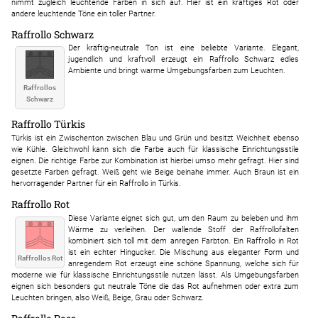
nimmt zugleich leuchtende Farben in sich auf. Hier ist ein kräftiges Rot oder
andere leuchtende Töne ein toller Partner.
Raffrollo Schwarz
Der kräftig-neutrale Ton ist eine beliebte Variante. Elegant,
jugendlich und kraftvoll erzeugt ein Raffrollo Schwarz edles
Ambiente und bringt warme Umgebungsfarben zum Leuchten.
Raffrollos
Schwarz
Raffrollo Türkis
Türkis ist ein Zwischenton zwischen Blau und Grün und besitzt Weichheit ebenso
wie Kühle. Gleichwohl kann sich die Farbe auch für klassische Einrichtungsstile
eignen. Die richtige Farbe zur Kombination ist hierbei umso mehr gefragt. Hier sind
gesetzte Farben gefragt. Weiß geht wie Beige beinahe immer. Auch Braun ist ein
hervorragender Partner für ein Raffrollo in Türkis.
Raffrollo Rot
Diese Variante eignet sich gut, um den Raum zu beleben und ihm
Wärme zu verleihen. Der wallende Stoff der Raffrollofalten
kombiniert sich toll mit dem anregen Farbton. Ein Raffrollo in Rot
ist ein echter Hingucker. Die Mischung aus eleganter Form und
Raffrollos Rot
anregendem Rot erzeugt eine schöne Spannung, welche sich für
moderne wie für klassische Einrichtungsstile nutzen lässt. Als Umgebungsfarben
eignen sich besonders gut neutrale Töne die das Rot aufnehmen oder extra zum
Leuchten bringen, also Weiß, Beige, Grau oder Schwarz.