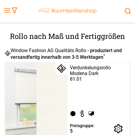
Fensterbilder
Kissen
Balkontuch
Rollladen
Tischdecke
Markisenstoff
Markise
Außenrollo
Stoffe
Sonnensegel
FENSTER & TÜREN
RÄUME
TERRASSE, GARTEN & CO.
Rollo nach Maß und Fertiggrößen
Window Fashion AG Qualitäts Rollo
- produziert und
*
versandfertig innerhalb von 3-5 Werktagen
Verdunkelungsrollo
Modena Dark
81.01
Preisgruppe:
5